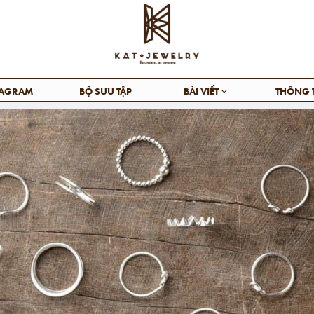
TAGRAM
BỘ SƯU TẬP
BÀI VIẾT
THÔNG 