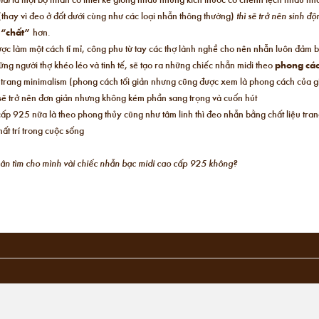
(thay vì đeo ở đốt dưới cùng như các loại nhẫn thông thường)
thì sẽ trở nên sinh đ
,
“chất”
hơn.
ược làm một cách tỉ mỉ, công phu từ tay các thợ lành nghề cho nên nhẫn luôn đảm 
ng người thợ khéo léo và tinh tế, sẽ tạo ra những chiếc nhẫn midi theo
phong các
i trang minimalism (phong cách tối giản nhưng cũng được xem là phong cách của giớ
n sẽ trở nên đơn giản nhưng không kém phần sang trọng và cuốn hút
ấp 925 nữa là theo phong thủy cũng như tâm linh thì đeo nhẫn bằng chất liệu tra
ất trí trong cuộc sống
chân tìm cho mình vài chiếc nhẫn bạc midi cao cấp 925 không?