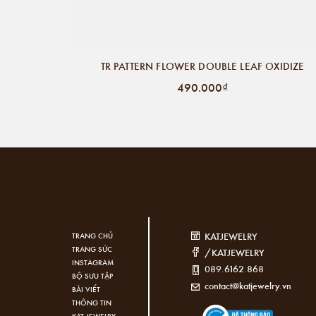
TR PATTERN FLOWER DOUBLE LEAF OXIDIZE
490.000₫
KATJEWELRY
TRANG CHỦ
TRANG SỨC
/KATJEWELRY
INSTAGRAM
089.6162.868
BỘ SƯU TẬP
contact@katjewelry.vn
BÀI VIẾT
THÔNG TIN