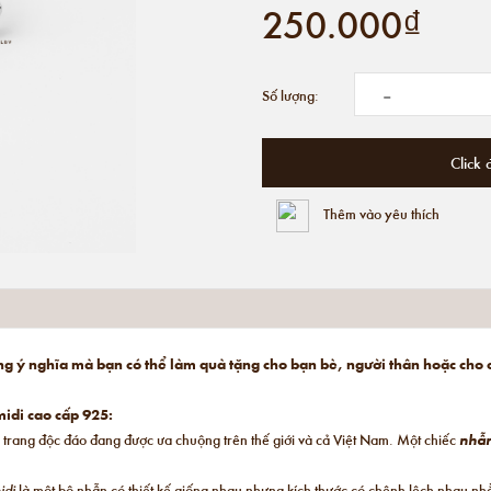
250.000₫
-
Số lượng:
Click 
Thêm vào yêu thích
ng ý nghĩa mà bạn có thể làm quà tặng cho bạn bè, người thân hoặc cho
idi cao cấp 925:
 trang độc đáo đang được ưa chuộng trên thế giới và cả Việt Nam. Một chiếc
nhẫ
idi
là một bộ nhẫn có thiết kế giống nhau nhưng kích thước có chênh lệch nhau n