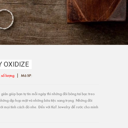
 OXIDIZE
|
 số lượng
Mã SP:
giản giúp bạn tự tin mỗi ngày thì những đôi bông tai bạc treo
những dịp họp mặt và những bữa tiệc sang trọng. Những đôi
ới mọi tính cách đó nhe. Đến với KaT Jewelry để rước cho mình