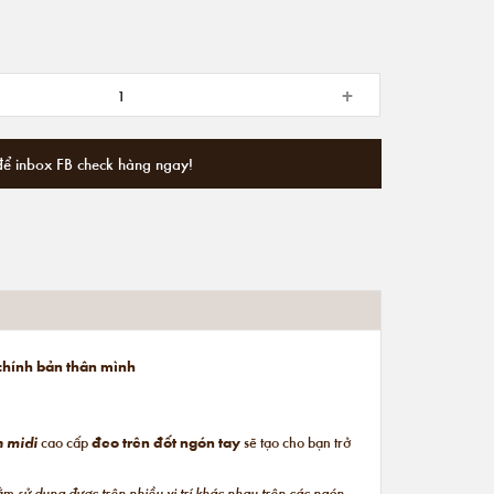
+
để inbox FB check hàng ngay!
 chính bản thân mình
n midi
cao cấp
đeo trên đốt ngón tay
sẽ tạo cho bạn trở
hằm
sử dụng được trên nhiều vị trí khác nhau trên các ngón