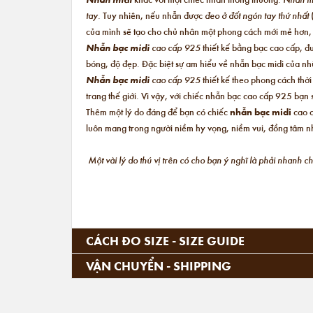
tay.
Tuy nhiên, nếu nhẫn được
đeo ở đốt ngón tay thứ nhất
của mình sẽ tạo cho chủ nhân một phong cách mới mẻ hơn
Nhẫn bạc midi
cao cấp 925
thiết kế bằng bạc cao cấp, đ
bóng, độ đẹp. Đặc biệt sự am hiểu về nhẫn bạc midi của nhữ
Nhẫn bạc midi
cao cấp 925
thiết kế theo phong cách thờ
trang thế giới. Vì vậy, với chiếc nhẫn bạc cao cấp 925 bạ
Thêm một lý do đáng để bạn có chiếc
nhẫn bạc midi
cao c
luôn mang trong người niềm hy vọng, niềm vui, đồng tâm nh
Một vài lý do thú vị trên có cho bạn ý nghĩ là phải nhanh 
CÁCH ĐO SIZE - SIZE GUIDE
VẬN CHUYỂN - SHIPPING