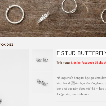
Y OXIDIZE
E STUD BUTTERFLY
Tình trạng:
Liên hệ Facebook để check
Những chiếc bông tai bạc gài chui đơn 
tòng ten sẽ làm bạn tỏa sáng trong 
bông tai bạc này được thiết kế hợp v
1 cặp bông cực xinh nào!