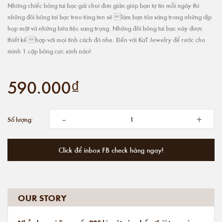
Những chiếc bông tai bạc gài chui đơn giản giúp bạn tự tin mỗi ngày thì
những đôi bông tai bạc treo tòng ten sẽ làm bạn tỏa sáng trong những dịp
họp mặt và những bữa tiệc sang trọng. Những đôi bông tai bạc này được
thiết kế hợp với mọi tính cách đó nhe. Đến với KaT Jewelry để rước cho
mình 1 cặp bông cực xinh nào!
590.000₫
-
+
Số lượng:
Click để inbox FB check hàng ngay!
OUR STORY