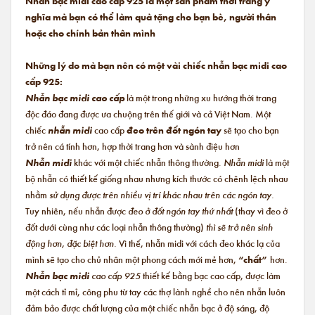
Nhẫn bạc midi cao cấp 925 là một sản phẩm thời trang ý
nghĩa mà bạn có thể làm quà tặng cho bạn bè, người thân
hoặc cho chính bản thân mình
Những lý do mà bạn nên có một vài chiếc nhẫn bạc midi cao
cấp 925:
Nhẫn bạc midi cao cấp
là một trong những xu hướng thời trang
độc đáo đang được ưa chuộng trên thế giới và cả Việt Nam. Một
chiếc
nhẫn midi
cao cấp
đeo trên đốt ngón tay
sẽ tạo cho bạn
trở nên cá tính hơn, hợp thời trang hơn và sành điệu hơn
Nhẫn midi
khác với một chiếc nhẫn thông thường.
Nhẫn midi
là một
bộ nhẫn có thiết kế giống nhau nhưng kích thước có chênh lệch nhau
nhằm
sử dụng được trên nhiều vị trí khác nhau trên các ngón tay.
Tuy nhiên, nếu nhẫn được
đeo ở đốt ngón tay thứ nhất
(thay vì đeo ở
đốt dưới cùng như các loại nhẫn thông thường)
thì sẽ trở nên sinh
động hơn, đặc biệt hơn.
Vì thế, nhẫn midi với cách đeo khác lạ của
mình sẽ tạo cho chủ nhân một phong cách mới mẻ hơn,
“chất”
hơn.
Nhẫn bạc midi
cao cấp 925
thiết kế bằng bạc cao cấp, được làm
một cách tỉ mỉ, công phu từ tay các thợ lành nghề cho nên nhẫn luôn
đảm bảo được chất lượng của một chiếc nhẫn bạc ở độ sáng, độ