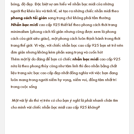
bóng, độ đẹp. Đặc biệt sự am hiểu về nhẫn bạc midi của những
người thợ khéo léo và tinh tế, sẽ tạo ra những chiếc nhẫn midi theo
phong cách tối giản
sang trọng chứ không phải tầm thường.
Nhẫn bạc midi
cao cấp 925
thiết kế theo phong cách thời trang
minimalism (phong cách tối giản nhưng cũng được xem là phong
cách của giới siêu giàu), một phong cách luôn thịnh hành trong thời
trang thế giới. Vì vậy, với chiếc nhẫn bạc cao cấp 925 bạn sẽ trở nên
đơn giản nhưng không kém phần sang trọng và cuốn hút
Thêm một lý do đáng để bạn có chiếc
nhẫn bạc midi
cao cấp 925
nữa là theo phong thủy cũng như tâm linh thì đeo nhẫn bằng chất
liệu trang sức bạc cao cấp đẹp nhất đồng nghĩa với việc bạn đang
luôn mang trong người niềm hy vọng, niềm vui, đồng tâm nhất trí
trong cuộc sống
Một vài lý do thú vị trên có cho bạn ý nghĩ là phải nhanh chân tìm
cho mình vài chiếc nhẫn bạc midi cao cấp 925 không?