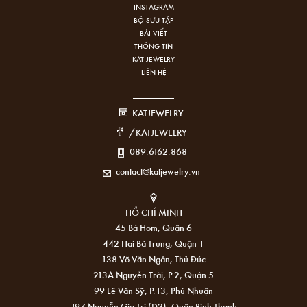
INSTAGRAM
BỘ SƯU TẬP
BÀI VIẾT
THÔNG TIN
KAT JEWELRY
LIÊN HỆ
KATJEWELRY
/KATJEWELRY
089.6162.868
contact@katjewelry.vn
HỒ CHÍ MINH
45 Bà Hom, Quận 6
442 Hai Bà Trưng, Quận 1
138 Võ Văn Ngân, Thủ Đức
213A Nguyễn Trãi, P.2, Quận 5
99 Lê Văn Sỹ, P.13, Phú Nhuận
197 Nguyễn Gia Trí (D2), Quận Bình Thạnh