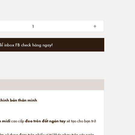
+
để inbox FB check hàng ngay!
 chính bản thân mình
n midi
cao cấp
đeo trên đốt ngón tay
sẽ tạo cho bạn trở
hằm
sử dụng được trên nhiều vị trí khác nhau trên các ngón