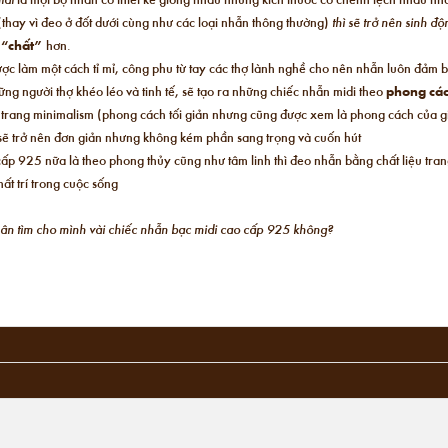
(thay vì đeo ở đốt dưới cùng như các loại nhẫn thông thường)
thì sẽ trở nên sinh đ
,
“chất”
hơn.
ược làm một cách tỉ mỉ, công phu từ tay các thợ lành nghề cho nên nhẫn luôn đảm 
ng người thợ khéo léo và tinh tế, sẽ tạo ra những chiếc nhẫn midi theo
phong các
i trang minimalism (phong cách tối giản nhưng cũng được xem là phong cách của giớ
n sẽ trở nên đơn giản nhưng không kém phần sang trọng và cuốn hút
ấp 925 nữa là theo phong thủy cũng như tâm linh thì đeo nhẫn bằng chất liệu tra
ất trí trong cuộc sống
chân tìm cho mình vài chiếc nhẫn bạc midi cao cấp 925 không?