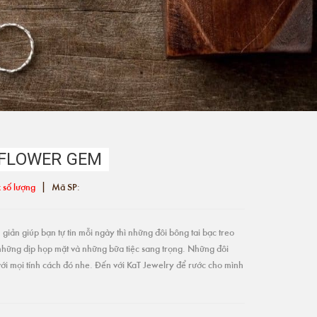
Y FLOWER GEM
|
 số lượng
Mã SP:
giản giúp bạn tự tin mỗi ngày thì những đôi bông tai bạc treo
những dịp họp mặt và những bữa tiệc sang trọng. Những đôi
ới mọi tính cách đó nhe. Đến với KaT Jewelry để rước cho mình