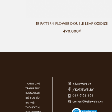
TR PATTERN FLOWER DOUBLE LEAF OXIDIZE
490.000₫
KATJEWELRY
TRANG CHỦ
TRANG SỨC
/KATJEWELRY
INSTAGRAM
089.6162.868
BỘ SƯU TẬP
contact@katjewelry.vn
BÀI VIẾT
THÔNG TIN