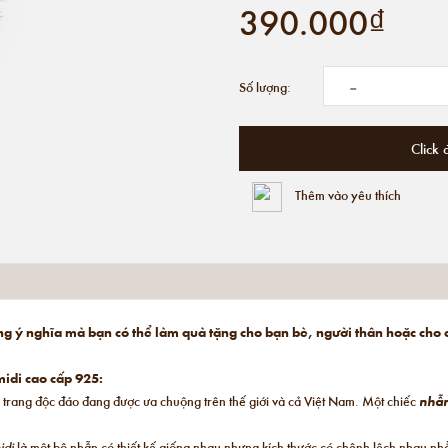
390.000₫
-
Số lượng:
Click 
Thêm vào yêu thích
ng ý nghĩa mà bạn có thể làm quà tặng cho bạn bè, người thân hoặc cho
idi cao cấp 925:
 trang độc đáo đang được ưa chuộng trên thế giới và cả Việt Nam. Một chiếc
nhẫ
idi
là một bộ nhẫn có thiết kế giống nhau nhưng kích thước có chênh lệch nhau n