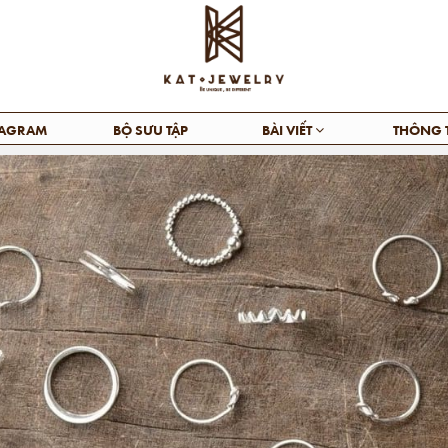
TAGRAM
BỘ SƯU TẬP
BÀI VIẾT
THÔNG 