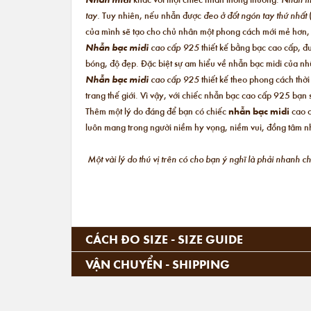
tay.
Tuy nhiên, nếu nhẫn được
đeo ở đốt ngón tay thứ nhất
của mình sẽ tạo cho chủ nhân một phong cách mới mẻ hơn
Nhẫn bạc midi
cao cấp 925
thiết kế bằng bạc cao cấp, đ
bóng, độ đẹp. Đặc biệt sự am hiểu về nhẫn bạc midi của nhữ
Nhẫn bạc midi
cao cấp 925
thiết kế theo phong cách thờ
trang thế giới. Vì vậy, với chiếc nhẫn bạc cao cấp 925 bạ
Thêm một lý do đáng để bạn có chiếc
nhẫn bạc midi
cao c
luôn mang trong người niềm hy vọng, niềm vui, đồng tâm nh
Một vài lý do thú vị trên có cho bạn ý nghĩ là phải nhanh 
CÁCH ĐO SIZE - SIZE GUIDE
VẬN CHUYỂN - SHIPPING