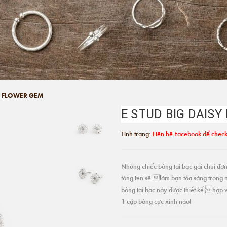
SY FLOWER GEM
E STUD BIG DAIS
Tình trạng:
Liên hệ Facebook để check
Những chiếc bông tai bạc gài chui đơn 
tòng ten sẽ làm bạn tỏa sáng trong 
bông tai bạc này được thiết kế hợp v
1 cặp bông cực xinh nào!