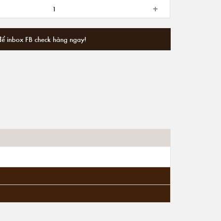
+
để inbox FB check hàng ngay!