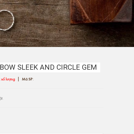
 BOW SLEEK AND CIRCLE GEM
|
 số lượng
Mã SP:
ật.