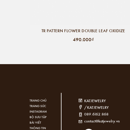
TR PATTERN FLOWER DOUBLE LEAF OXIDIZE
490.000₫
KATJEWELRY
TRANG CHỦ
TRANG SỨC
/KATJEWELRY
INSTAGRAM
089.6162.868
BỘ SƯU TẬP
contact@katjewelry.vn
BÀI VIẾT
THÔNG TIN