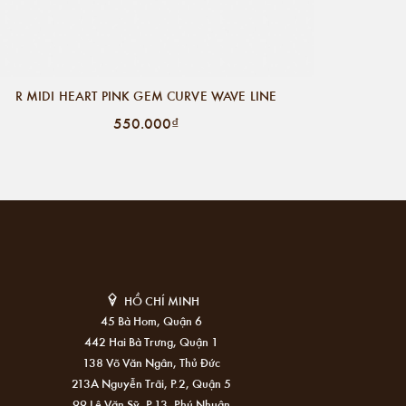
R MIDI HEART PINK GEM CURVE WAVE LINE
550.000₫
HỒ CHÍ MINH
45 Bà Hom, Quận 6
442 Hai Bà Trưng, Quận 1
138 Võ Văn Ngân, Thủ Đức
213A Nguyễn Trãi, P.2, Quận 5
99 Lê Văn Sỹ, P.13, Phú Nhuận