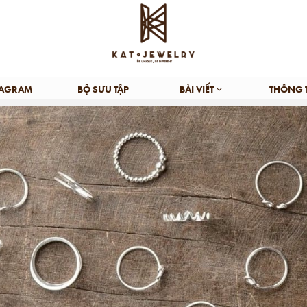
TAGRAM
BỘ SƯU TẬP
BÀI VIẾT
THÔNG 