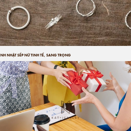
NH NHẬT SẾP NỮ TINH TẾ, SANG TRỌNG