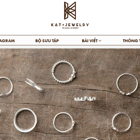
TAGRAM
BỘ SƯU TẬP
BÀI VIẾT
THÔNG 