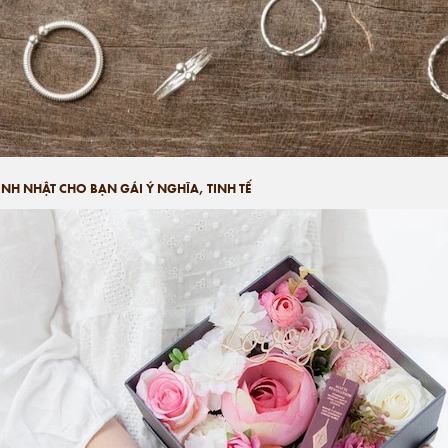
NH NHẬT CHO BẠN GÁI Ý NGHĨA, TINH TẾ