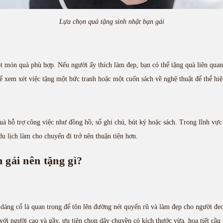
Lựa chọn quà tặng sinh nhật bạn gái
t món quà phù hợp. Nếu người ấy thích làm đẹp, bạn có thể tặng quà liên qua
ể xem xét việc tặng một bức tranh hoặc một cuốn sách về nghệ thuật để thể hiệ
à hỗ trợ công việc như đồng hồ, sổ ghi chú, bút ký hoặc sách. Trong lĩnh vực
 du lịch làm cho chuyến đi trở nên thuận tiện hơn.
 gái nên tặng gì?
dáng cổ là quan trọng để tôn lên đường nét quyến rũ và làm đẹp cho người đeo
ới người cao và gầy, ưu tiên chọn dây chuyền có kích thước vừa, họa tiết cầu 