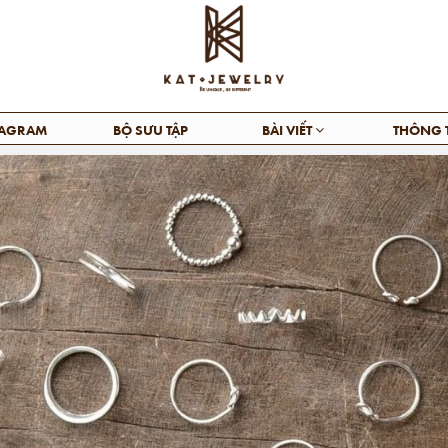
TAGRAM
BỘ SƯU TẬP
BÀI VIẾT
THÔNG 