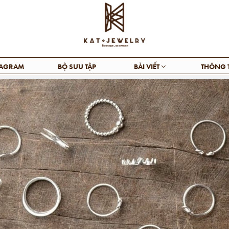
TAGRAM
BỘ SƯU TẬP
BÀI VIẾT
THÔNG 