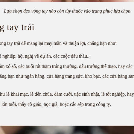
Lựa chọn đeo vòng tay nào còn tùy thuộc vào trang phục lựa chọn
 tay trái
ng tay trái để mang lại may mắn và thuận lợi, chẳng hạn như:
 nghiệp, hội nghị về dự án, các cuộc đấu thầu...
 xổ số, các buổi rút thăm trúng thưởng, đấu trường thể thao, hay các 
chẳng hạn như ngân hàng, cửa hàng trang sức, kho bạc, các cửa hàng sa
 lễ khai mạc, lễ đền chùa, đám cưới, tiệc sinh nhật, lễ tốt nghiệp, ha
n tuổi, thầy cô giáo, học giả, hoặc các sếp trong công ty.