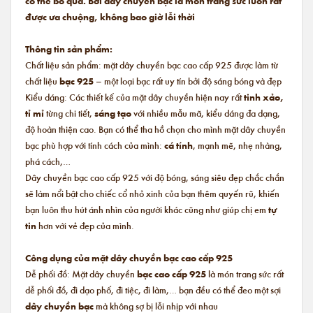
có thể bỏ qua. Bởi dây chuyền bạc là món trang sức luôn rất
được ưa chuộng, không bao giờ lỗi thời
Thông tin sản phẩm:
Chất liệu sản phẩm: mặt dây chuyền bạc cao cấp 925 được làm từ
chất liệu
bạc 925
– một loại bạc rất uy tín bởi độ sáng bóng và đẹp
Kiểu dáng: Các thiết kế của mặt dây chuyền hiện nay rất
tinh xảo,
tỉ mỉ
từng chi tiết,
sáng tạo
với nhiều mẫu mã, kiểu dáng đa dạng,
độ hoàn thiện cao. Bạn có thể tha hồ chọn cho mình mặt dây chuyền
bạc phù hợp với tính cách của mình:
cá tính
, mạnh mẽ, nhẹ nhàng,
phá cách,…
Dây chuyền bạc cao cấp 925 với độ bóng, sáng siêu đẹp chắc chắn
sẽ làm nổi bật cho chiếc cổ nhỏ xinh của bạn thêm quyến rũ, khiến
bạn luôn thu hút ánh nhìn của người khác cũng như giúp chị em
tự
tin
hơn với vẻ đẹp của mình.
Công dụng của mặt dây chuyền bạc cao cấp 925
Dễ phối đồ: Mặt dây chuyền
bạc cao cấp 925
là món trang sức rất
dễ phối đồ, đi dạo phố, đi tiệc, đi làm,… bạn đều có thể đeo một sợi
dây chuyền bạc
mà không sợ bị lỗi nhịp với nhau