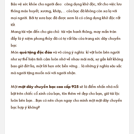
Bảo vệ sức khỏe cho người đeo: công dụng khử độc, tốt cho việc lưu
thông máu huyết, xương, khớp,… của bạc đã không còn xa lạ với
mọi người. Bởi tự xưa bạc đã được xem là có công dụng khử độc rất
tốt.
Mang tài vận đến cho gia chủ: tài vận hanh thông, may mắn tràn
đầy là ý niệm phong thủy đã có tự rất lâu của trang sức dây chuyền
bạc
Món
quà tặng độc đáo
và vô cùng ý nghĩa: kỉ vật luôn bên người
như sự thể hiện tình cảm luôn nhớ về nhau mãi mãi, sự gắn kết không
bao giờ đứt lìa, một lời hẹn ước bền vững… là những ý nghĩa sâu sắc
mà người tặng muốn nói với người nhận.
Một
mặt dây chuyền bạc cao cấp 925
sẽ là điểm nhấn nhá nổi
bật trên chiếc cổ xinh của bạn, tôn thêm vẻ đẹp cho bạn, giữ tài lộc
luôn bên bạn…Bạn có nên chọn ngay cho mình một mặt dây chuyền
bạc hợp ý không?