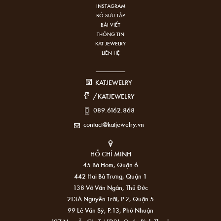
INSTAGRAM
BỘ SƯU TẬP
BÀI VIẾT
THÔNG TIN
KAT JEWELRY
LIÊN HỆ
KATJEWELRY
/KATJEWELRY
089.6162.868
contact@katjewelry.vn
HỒ CHÍ MINH
45 Bà Hom, Quận 6
442 Hai Bà Trưng, Quận 1
138 Võ Văn Ngân, Thủ Đức
213A Nguyễn Trãi, P.2, Quận 5
99 Lê Văn Sỹ, P.13, Phú Nhuận