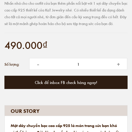
Nhấn nhá cho cho outfit của bạn thêm phần nổi bật với 1 sợi dây chuyền bạc
cao cấp 925 thiết kế của KaT Jewelry nhé. Có nhiều thiết kế đa dạng dành
cho tất cả mọi người nhé, từ đơn giản đến cầu kỳ sang trọng đều có hết. Đây
sẽ là một mảnh ghép hoàn hảo cho bộ sưu tập trang sức của bạn đó.
490.000₫
-
+
Số lượng:
Click để inbox FB check hàng ngay!
OUR STORY
Mặt dây chuyền bạc cao cấp 925 là món trang sức bạn khó