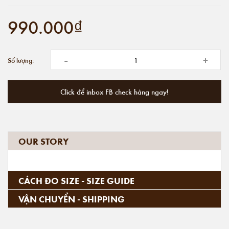
990.000₫
-
+
Số lượng:
Click để inbox FB check hàng ngay!
OUR STORY
CÁCH ĐO SIZE - SIZE GUIDE
VẬN CHUYỂN - SHIPPING