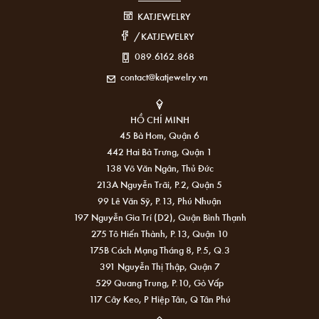
KATJEWELRY
/KATJEWELRY
089.6162.868
contact@katjewelry.vn
HỒ CHÍ MINH
45 Bà Hom, Quận 6
442 Hai Bà Trưng, Quận 1
138 Võ Văn Ngân, Thủ Đức
213A Nguyễn Trãi, P.2, Quận 5
99 Lê Văn Sỹ, P.13, Phú Nhuận
197 Nguyễn Gia Trí (D2), Quận Bình Thạnh
275 Tô Hiến Thành, P.13, Quận 10
175B Cách Mạng Tháng 8, P.5, Q.3
391 Nguyễn Thị Thập, Quận 7
529 Quang Trung, P.10, Gò Vấp
117 Cây Keo, P Hiệp Tân, Q Tân Phú