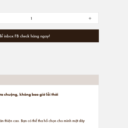
+
để inbox FB check hàng ngay!
ưa chuộng, không bao giờ lỗi thời
n thiện cao. Bạn có thể tha hồ chọn cho mình mặt dây