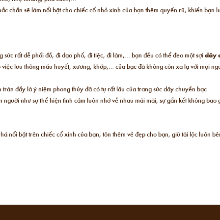
c chắn sẽ làm nổi bật cho chiếc cổ nhỏ xinh của bạn thêm quyến rũ, khiến bạn l
 sức rất dễ phối đồ, đi dạo phố, đi tiệc, đi làm,… bạn đều có thể đeo một sợi
dây 
 việc lưu thông máu huyết, xương, khớp,… của bạc đã không còn xa lạ với mọi ngư
 tràn đầy là ý niệm phong thủy đã có tự rất lâu của trang sức dây chuyền bạc
ên người như sự thể hiện tình cảm luôn nhớ về nhau mãi mãi, sự gắn kết không bao 
nhá nổi bật trên chiếc cổ xinh của bạn, tôn thêm vẻ đẹp cho bạn, giữ tài lộc luô