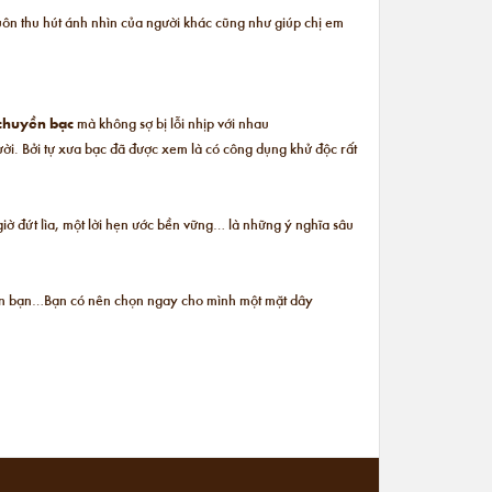
uôn thu hút ánh nhìn của người khác cũng như giúp chị em
chuyền bạc
mà không sợ bị lỗi nhịp với nhau
ời. Bởi tự xưa bạc đã được xem là có công dụng khử độc rất
giờ đứt lìa, một lời hẹn ước bền vững… là những ý nghĩa sâu
n bên bạn…Bạn có nên chọn ngay cho mình một mặt dây