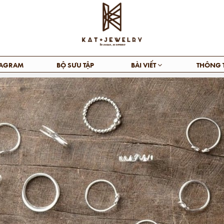
TAGRAM
BỘ SƯU TẬP
BÀI VIẾT
THÔNG 