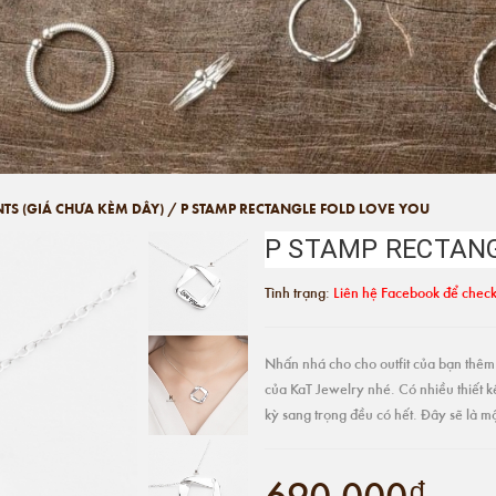
NTS (GIÁ CHƯA KÈM DÂY)
/
P STAMP RECTANGLE FOLD LOVE YOU
P STAMP RECTANG
Tình trạng:
Liên hệ Facebook để check
Nhấn nhá cho cho outfit của bạn thêm 
của KaT Jewelry nhé. Có nhiều thiết k
kỳ sang trọng đều có hết. Đây sẽ là 
690.000₫