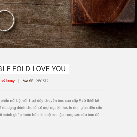
LE FOLD LOVE YOU
|
 số lượng
Mã SP:
9E0512
phần nổi bật với 1 sợi dây chuyền bạc cao cấp 925 thiết kế
ế đa dạng dành cho tất cả mọi người nhé, từ đơn giản đến cầu
một mảnh ghép hoàn hảo cho bộ sưu tập trang sức của bạn đó.