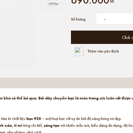
-
Số lượng:
Click 
Thêm vào yêu thích
 khó có thể bỏ qua. Bởi dây chuyền bạc là món trang sức luôn rất được 
làm từ chất liệu
bạc 925
– một loại bạc rất uy tín bởi độ sáng bóng và đẹp
nh xảo, tỉ mỉ
từng chi tiết,
sáng tạo
với nhiều mẫu mã, kiểu dáng đa dạng, độ hoà
 mẽ, nhẹ nhàng, phá cách,…