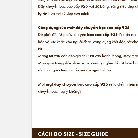
Dây chuyền bạc cao cấp 925 với độ bóng, sáng siêu đẹp chắ
tự tin
hơn với vẻ đẹp của mình.
Công dụng của mặt dây chuyền bạc cao cấp 925
Dễ phối đồ: Mặt dây chuyền
bạc cao cấp 925
là món trang
Bảo vệ sức khỏe cho người đeo: công dụng khử độc, tốt cho
tốt.
Mang tài vận đến cho gia chủ: tài vận hanh thông, may mắn
Món
quà tặng độc đáo
và vô cùng ý nghĩa: kỉ vật luôn b
sắc mà người tặng muốn nói với người nhận.
Một
mặt dây chuyền bạc cao cấp 925
sẽ là điểm nhấn 
chuyền bạc hợp ý không?
CÁCH ĐO SIZE - SIZE GUIDE