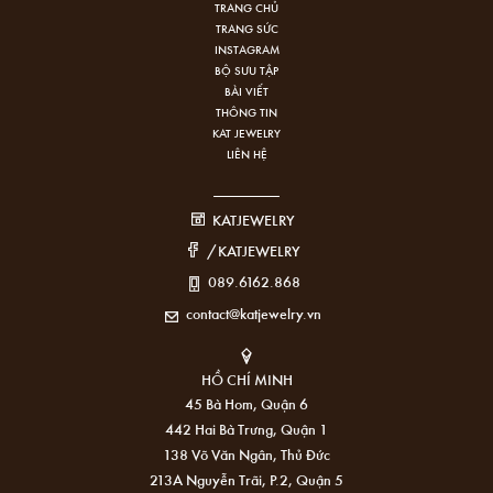
TRANG CHỦ
TRANG SỨC
INSTAGRAM
BỘ SƯU TẬP
BÀI VIẾT
THÔNG TIN
KAT JEWELRY
LIÊN HỆ
KATJEWELRY
/KATJEWELRY
089.6162.868
contact@katjewelry.vn
HỒ CHÍ MINH
45 Bà Hom, Quận 6
442 Hai Bà Trưng, Quận 1
138 Võ Văn Ngân, Thủ Đức
213A Nguyễn Trãi, P.2, Quận 5