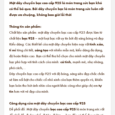
Mặt dây chuyền bạc cao cấp 925 là món trang sức bạn khó
có thể bỏ qua. Bởi dây chuyền bạc là món trang sức luôn rất
được ưa chuộng, không bao giờ lỗi thời
Thông tin sản phẩm:
Chất liệu sản phẩm: mặt dây chuyền bạc cao cấp 925 được làm từ
chất liệu
bạc 925
– một loại bạc rất uy tín bởi độ sáng bóng và đẹp
Kiểu dáng: Các thiết kế của mặt dây chuyền hiện nay rất
tinh xảo,
tỉ mỉ
từng chi tiết,
sáng tạo
với nhiều mẫu mã, kiểu dáng đa dạng,
độ hoàn thiện cao. Bạn có thể tha hồ chọn cho mình mặt dây chuyền
bạc phù hợp với tính cách của mình:
cá tính
, mạnh mẽ, nhẹ nhàng,
phá cách,…
Dây chuyền bạc cao cấp 925 với độ bóng, sáng siêu đẹp chắc chắn
sẽ làm nổi bật cho chiếc cổ nhỏ xinh của bạn thêm quyến rũ, khiến
bạn luôn thu hút ánh nhìn của người khác cũng như giúp chị em
tự
tin
hơn với vẻ đẹp của mình.
Công dụng của mặt dây chuyền bạc cao cấp 925
Dễ phối đồ: Mặt dây chuyền
bạc cao cấp 925
là món trang sức rất
dễ phối đồ, đi dạo phố, đi tiệc, đi làm,… bạn đều có thể đeo một sợi