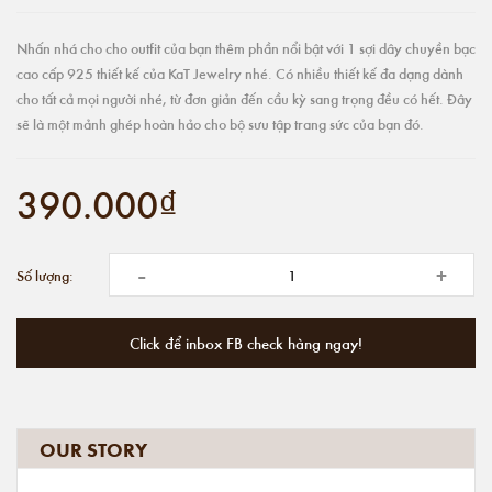
Nhấn nhá cho cho outfit của bạn thêm phần nổi bật với 1 sợi dây chuyền bạc
cao cấp 925 thiết kế của KaT Jewelry nhé. Có nhiều thiết kế đa dạng dành
cho tất cả mọi người nhé, từ đơn giản đến cầu kỳ sang trọng đều có hết. Đây
sẽ là một mảnh ghép hoàn hảo cho bộ sưu tập trang sức của bạn đó.
390.000₫
-
+
Số lượng:
Click để inbox FB check hàng ngay!
OUR STORY