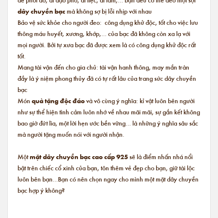
dây chuyền bạc
mà không sợ bị lỗi nhịp với nhau
Bảo vệ sức khỏe cho người đeo: công dụng khử độc, tốt cho việc lưu
thông máu huyết, xương, khớp,… của bạc đã không còn xa lạ với
mọi người. Bởi tự xưa bạc đã được xem là có công dụng khử độc rất
tốt.
Mang tài vận đến cho gia chủ: tài vận hanh thông, may mắn tràn
đầy là ý niệm phong thủy đã có tự rất lâu của trang sức dây chuyền
bạc
Món
quà tặng độc đáo
và vô cùng ý nghĩa: kỉ vật luôn bên người
như sự thể hiện tình cảm luôn nhớ về nhau mãi mãi, sự gắn kết không
bao giờ đứt lìa, một lời hẹn ước bền vững… là những ý nghĩa sâu sắc
mà người tặng muốn nói với người nhận.
Một
mặt dây chuyền bạc cao cấp 925
sẽ là điểm nhấn nhá nổi
bật trên chiếc cổ xinh của bạn, tôn thêm vẻ đẹp cho bạn, giữ tài lộc
luôn bên bạn…Bạn có nên chọn ngay cho mình một mặt dây chuyền
bạc hợp ý không?