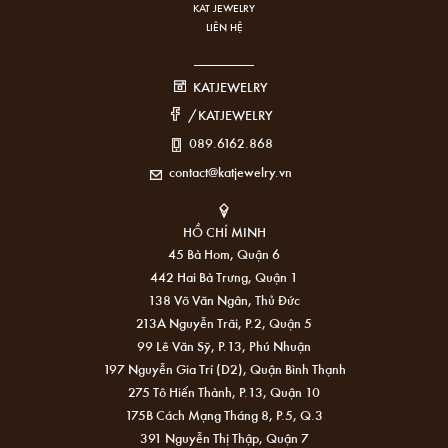
KAT JEWELRY
LIÊN HỆ
KATJEWELRY
/KATJEWELRY
089.6162.868
contact@katjewelry.vn
HỒ CHÍ MINH
45 Bà Hom, Quận 6
442 Hai Bà Trưng, Quận 1
138 Võ Văn Ngân, Thủ Đức
213A Nguyễn Trãi, P.2, Quận 5
99 Lê Văn Sỹ, P.13, Phú Nhuận
197 Nguyễn Gia Trí (D2), Quận Bình Thạnh
275 Tô Hiến Thành, P.13, Quận 10
175B Cách Mạng Tháng 8, P.5, Q.3
391 Nguyễn Thị Thập, Quận 7