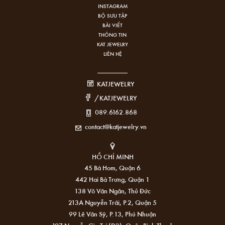
INSTAGRAM
BỘ SƯU TẬP
BÀI VIẾT
THÔNG TIN
KAT JEWELRY
LIÊN HỆ
KATJEWELRY
/KATJEWELRY
089.6162.868
contact@katjewelry.vn
HỒ CHÍ MINH
45 Bà Hom, Quận 6
442 Hai Bà Trưng, Quận 1
138 Võ Văn Ngân, Thủ Đức
213A Nguyễn Trãi, P.2, Quận 5
99 Lê Văn Sỹ, P.13, Phú Nhuận