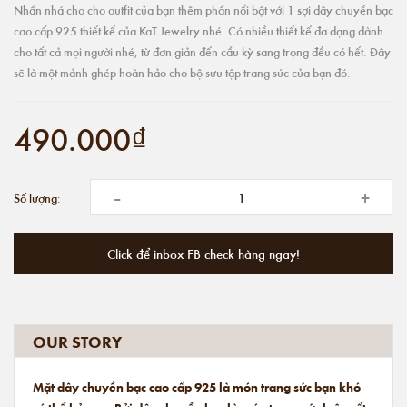
Nhấn nhá cho cho outfit của bạn thêm phần nổi bật với 1 sợi dây chuyền bạc
cao cấp 925 thiết kế của KaT Jewelry nhé. Có nhiều thiết kế đa dạng dành
cho tất cả mọi người nhé, từ đơn giản đến cầu kỳ sang trọng đều có hết. Đây
sẽ là một mảnh ghép hoàn hảo cho bộ sưu tập trang sức của bạn đó.
490.000₫
-
+
Số lượng:
Click để inbox FB check hàng ngay!
OUR STORY
Mặt dây chuyền bạc cao cấp 925 là món trang sức bạn khó