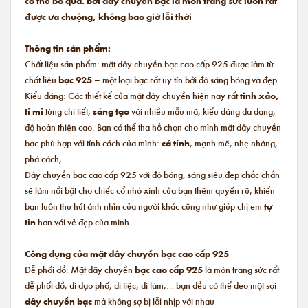
có thể bỏ qua. Bởi dây chuyền bạc là món trang sức luôn rất
được ưa chuộng, không bao giờ lỗi thời
Thông tin sản phẩm:
Chất liệu sản phẩm: mặt dây chuyền bạc cao cấp 925 được làm từ
chất liệu
bạc 925
– một loại bạc rất uy tín bởi độ sáng bóng và đẹp
Kiểu dáng: Các thiết kế của mặt dây chuyền hiện nay rất
tinh xảo,
tỉ mỉ
từng chi tiết,
sáng tạo
với nhiều mẫu mã, kiểu dáng đa dạng,
độ hoàn thiện cao. Bạn có thể tha hồ chọn cho mình mặt dây chuyền
bạc phù hợp với tính cách của mình:
cá tính
, mạnh mẽ, nhẹ nhàng,
phá cách,…
Dây chuyền bạc cao cấp 925 với độ bóng, sáng siêu đẹp chắc chắn
sẽ làm nổi bật cho chiếc cổ nhỏ xinh của bạn thêm quyến rũ, khiến
bạn luôn thu hút ánh nhìn của người khác cũng như giúp chị em
tự
tin
hơn với vẻ đẹp của mình.
Công dụng của mặt dây chuyền bạc cao cấp 925
Dễ phối đồ: Mặt dây chuyền
bạc cao cấp 925
là món trang sức rất
dễ phối đồ, đi dạo phố, đi tiệc, đi làm,… bạn đều có thể đeo một sợi
dây chuyền bạc
mà không sợ bị lỗi nhịp với nhau