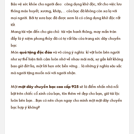
Bảo vệ sức khỏe cho người đeo: công dụng khử độc, tốt cho việc lưu
thông máu huyết, xương, khớp,… của bạc đã không còn xa lạ với
mọi người. Bởi tự xưa bạc đã được xem là có công dụng khử độc rất
tốt.
Mang tài vận đến cho gia chủ: tài vận hanh thông, may mắn tràn
đầy là ý niệm phong thủy đã có tự rất lâu của trang sức dây chuyền
bạc
Món
quà tặng độc đáo
và vô cùng ý nghĩa: kỉ vật luôn bên người
như sự thể hiện tình cảm luôn nhớ về nhau mãi mãi, sự gắn kết không
bao giờ đứt lìa, một lời hẹn ước bền vững… là những ý nghĩa sâu sắc
mà người tặng muốn nói với người nhận.
Một
mặt dây chuyền bạc cao cấp 925
sẽ là điểm nhấn nhá nổi
bật trên chiếc cổ xinh của bạn, tôn thêm vẻ đẹp cho bạn, giữ tài lộc
luôn bên bạn…Bạn có nên chọn ngay cho mình một mặt dây chuyền
bạc hợp ý không?