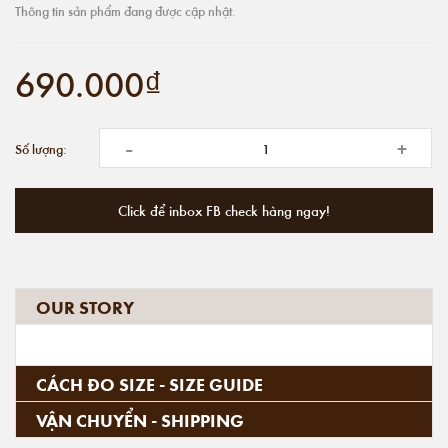
Thông tin sản phẩm đang được cập nhật.
690.000₫
-
+
Số lượng:
Click để inbox FB check hàng ngay!
OUR STORY
CÁCH ĐO SIZE - SIZE GUIDE
VẬN CHUYỂN - SHIPPING