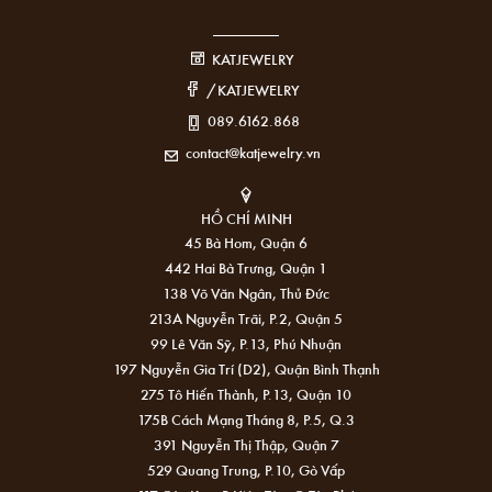
KATJEWELRY
/KATJEWELRY
089.6162.868
contact@katjewelry.vn
HỒ CHÍ MINH
45 Bà Hom, Quận 6
442 Hai Bà Trưng, Quận 1
138 Võ Văn Ngân, Thủ Đức
213A Nguyễn Trãi, P.2, Quận 5
99 Lê Văn Sỹ, P.13, Phú Nhuận
197 Nguyễn Gia Trí (D2), Quận Bình Thạnh
275 Tô Hiến Thành, P.13, Quận 10
175B Cách Mạng Tháng 8, P.5, Q.3
391 Nguyễn Thị Thập, Quận 7
529 Quang Trung, P.10, Gò Vấp