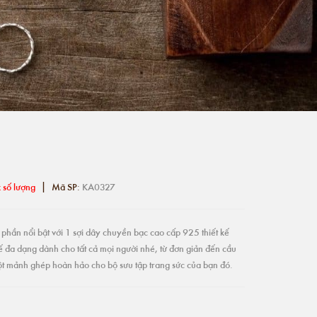
|
 số lượng
Mã SP:
KA0327
phần nổi bật với 1 sợi dây chuyền bạc cao cấp 925 thiết kế
ế đa dạng dành cho tất cả mọi người nhé, từ đơn giản đến cầu
một mảnh ghép hoàn hảo cho bộ sưu tập trang sức của bạn đó.