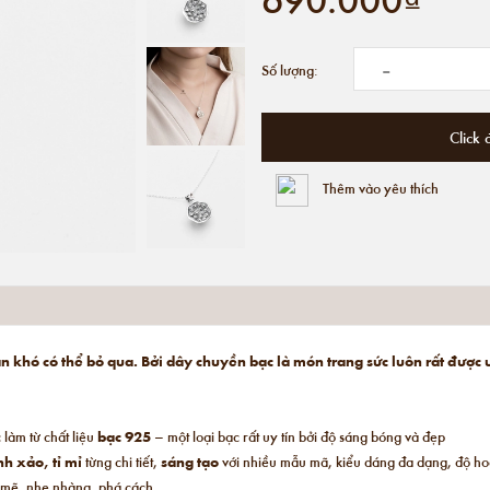
-
Số lượng:
Click 
Thêm vào yêu thích
 khó có thể bỏ qua. Bởi dây chuyền bạc là món trang sức luôn rất được 
làm từ chất liệu
bạc 925
– một loại bạc rất uy tín bởi độ sáng bóng và đẹp
nh xảo, tỉ mỉ
từng chi tiết,
sáng tạo
với nhiều mẫu mã, kiểu dáng đa dạng, độ hoà
 mẽ, nhẹ nhàng, phá cách,…