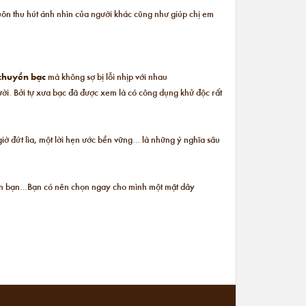
uôn thu hút ánh nhìn của người khác cũng như giúp chị em
chuyền bạc
mà không sợ bị lỗi nhịp với nhau
ời. Bởi tự xưa bạc đã được xem là có công dụng khử độc rất
giờ đứt lìa, một lời hẹn ước bền vững… là những ý nghĩa sâu
n bên bạn…Bạn có nên chọn ngay cho mình một mặt dây