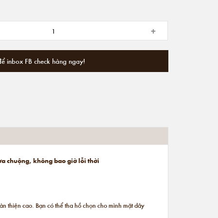
+
để inbox FB check hàng ngay!
ưa chuộng, không bao giờ lỗi thời
n thiện cao. Bạn có thể tha hồ chọn cho mình mặt dây