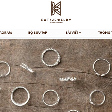
TAGRAM
BỘ SƯU TẬP
BÀI VIẾT
THÔNG 