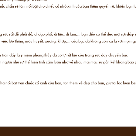
c chắn sẽ làm nổi bật cho chiếc cổ nhỏ xinh của bạn thêm quyến rũ, khiến bạn l
 sức rất dễ phối đồ, đi dạo phố, đi tiệc, đi làm,… bạn đều có thể đeo một sợi
dây 
 việc lưu thông máu huyết, xương, khớp,… của bạc đã không còn xa lạ với mọi ngư
 tràn đầy là ý niệm phong thủy đã có tự rất lâu của trang sức dây chuyền bạc
ên người như sự thể hiện tình cảm luôn nhớ về nhau mãi mãi, sự gắn kết không bao 
nhá nổi bật trên chiếc cổ xinh của bạn, tôn thêm vẻ đẹp cho bạn, giữ tài lộc luô