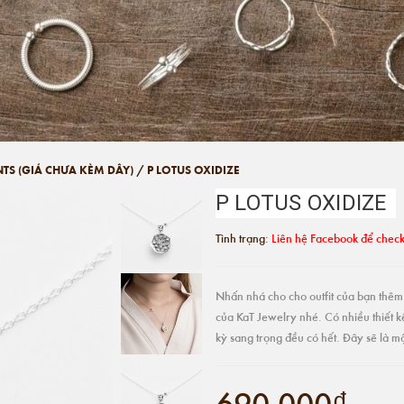
NTS (GIÁ CHƯA KÈM DÂY)
/
P LOTUS OXIDIZE
P LOTUS OXIDIZE
Tình trạng:
Liên hệ Facebook để check
Nhấn nhá cho cho outfit của bạn thêm 
của KaT Jewelry nhé. Có nhiều thiết k
kỳ sang trọng đều có hết. Đây sẽ là 
690.000₫