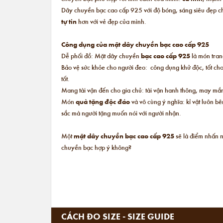
Dây chuyền bạc cao cấp 925 với độ bóng, sáng siêu đẹp chắ
tự tin
hơn với vẻ đẹp của mình.
Công dụng của mặt dây chuyền bạc cao cấp 925
Dễ phối đồ: Mặt dây chuyền
bạc cao cấp 925
là món trang
Bảo vệ sức khỏe cho người đeo: công dụng khử độc, tốt cho
tốt.
Mang tài vận đến cho gia chủ: tài vận hanh thông, may mắn
Món
quà tặng độc đáo
và vô cùng ý nghĩa: kỉ vật luôn b
sắc mà người tặng muốn nói với người nhận.
Một
mặt dây chuyền bạc cao cấp 925
sẽ là điểm nhấn 
chuyền bạc hợp ý không?
CÁCH ĐO SIZE - SIZE GUIDE