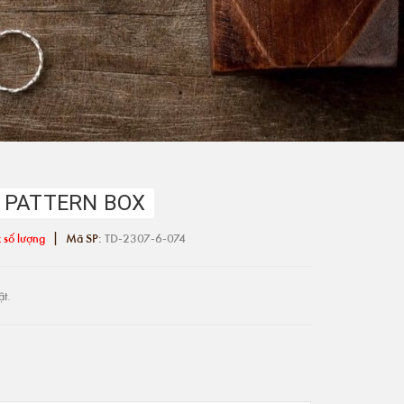
 PATTERN BOX
|
 số lượng
Mã SP:
TD-2307-6-074
ật.