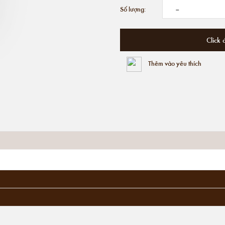
-
Số lượng:
Click 
Thêm vào yêu thích