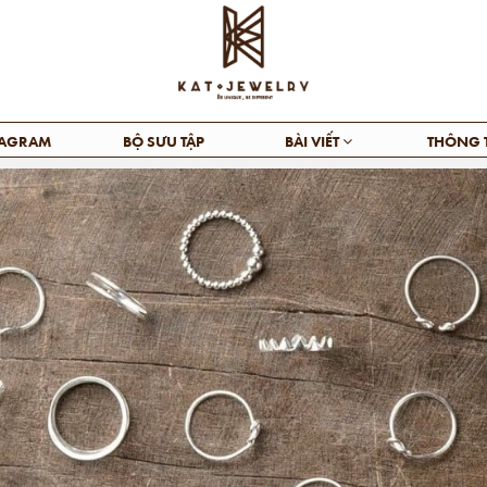
TAGRAM
BỘ SƯU TẬP
BÀI VIẾT
THÔNG 