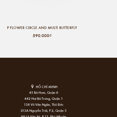
P FLOWER CIRCLE AND MULTI BUTTERFLY
590.000₫
HỒ CHÍ MINH
45 Bà Hom, Quận 6
442 Hai Bà Trưng, Quận 1
138 Võ Văn Ngân, Thủ Đức
213A Nguyễn Trãi, P.2, Quận 5
99 Lê Văn Sỹ, P.13, Phú Nhuận