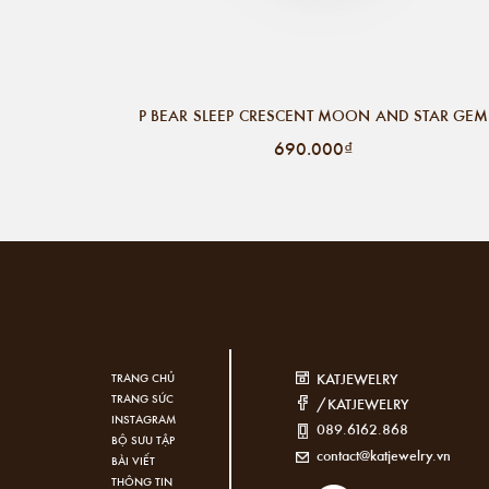
P BEAR SLEEP CRESCENT MOON AND STAR GEM
690.000₫
KATJEWELRY
TRANG CHỦ
TRANG SỨC
/KATJEWELRY
INSTAGRAM
089.6162.868
BỘ SƯU TẬP
contact@katjewelry.vn
BÀI VIẾT
THÔNG TIN