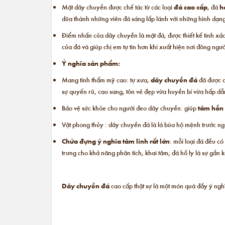
Mặt dây chuyền được chế tác từ các loại
đá cao cấp
, đá
h
dũa thành những viên đá sáng lấp lánh với những hình dạ
Điểm nhấn của dây chuyền là mặt đá, được thiết kế tinh xảo
của đá và giúp chị em tự tin hơn khi xuất hiện nơi đông ngườ
Ý nghĩa sản phẩm:
Mang tính thẩm mỹ cao: tự xưa,
dây chuyền đá
đã được c
sự quyến rũ, cao sang, tôn vẻ đẹp vừa huyền bí vừa hấp dẫ
Bảo vệ sức khỏe cho người đeo dây chuyền: giúp
tâm hồn 
Vật phong thủy : dây chuyền đá là lá bùa hộ mệnh trước ng
Chứa đựng ý nghĩa tâm linh rất lớn
: mỗi loại đá đều c
trưng cho khả năng phân tích, khai tâm; đá hồ ly là sự gắn
Dây chuyền đá
cao cấp thật sự là một món quà đầy ý ngh