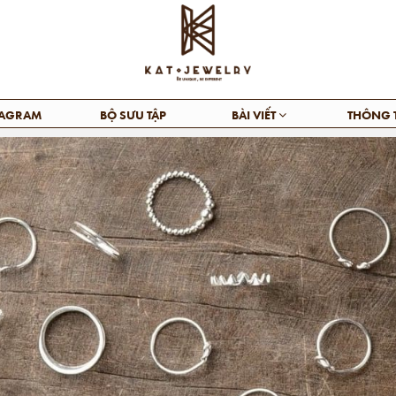
TAGRAM
BỘ SƯU TẬP
BÀI VIẾT
THÔNG 