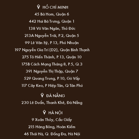
HỒ CHÍ MINH
45 Bà Hom, Quận 6
442 Hai Bà Trưng, Quận 1
138 Võ Văn Ngân, Thủ Đức
213A Nguyễn Trãi, P.2, Quận 5
99 Lê Văn Sỹ, P.13, Phú Nhuận
197 Nguyễn Gia Trí (D2), Quận Bình Thạnh
275 Tô Hiến Thành, P.13, Quận 10
175B Cách Mạng Tháng 8, P.5, Q.3
391 Nguyễn Thị Thập, Quận 7
529 Quang Trung, P.10, Gò Vấp
117 Cây Keo, P Hiệp Tân, Q Tân Phú
ĐÀ NẴNG
230 Lê Duẩn, Thanh Khê, Đà Nẵng
HÀ NỘI
9 Xuân Thủy, Cầu Giấy
215 Hàng Bông, Hoàn Kiếm
46 Thái Hà, Q. Đống Đa, Hà Nội