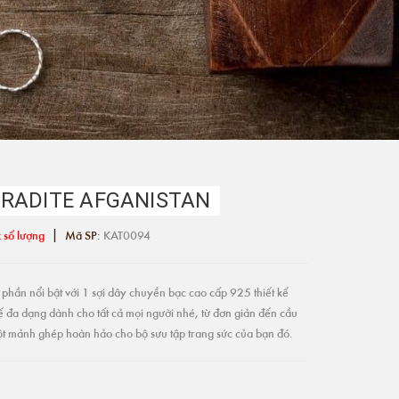
RADITE AFGANISTAN
|
 số lượng
Mã SP:
KAT0094
phần nổi bật với 1 sợi dây chuyền bạc cao cấp 925 thiết kế
ế đa dạng dành cho tất cả mọi người nhé, từ đơn giản đến cầu
một mảnh ghép hoàn hảo cho bộ sưu tập trang sức của bạn đó.