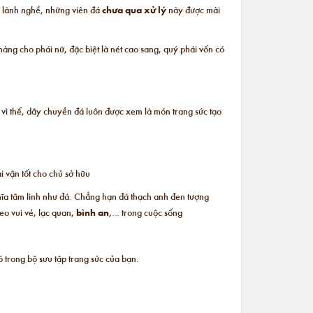
ng lành nghề, những viên đá
chưa qua xử lý
này được mài
àng cho phái nữ, đặc biệt là nét cao sang, quý phái vốn có
vì thế, dây chuyền đá luôn được xem là món trang sức tạo
tài vận tốt cho chủ sở hữu
hĩa tâm linh như đá. Chẳng hạn đá thạch anh đen tượng
eo vui vẻ, lạc quan,
bình an
,… trong cuộc sống
 trong bộ sưu tập trang sức của bạn.