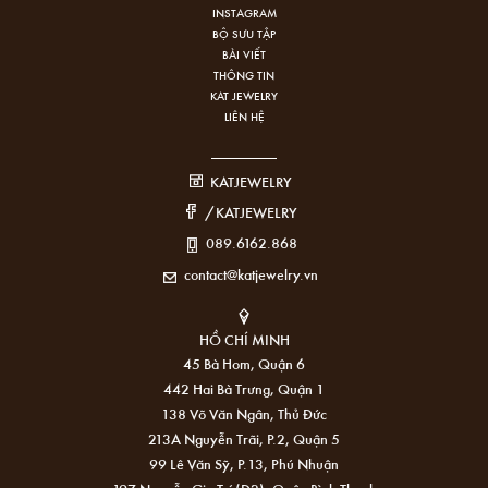
INSTAGRAM
BỘ SƯU TẬP
BÀI VIẾT
THÔNG TIN
KAT JEWELRY
LIÊN HỆ
KATJEWELRY
/KATJEWELRY
089.6162.868
contact@katjewelry.vn
HỒ CHÍ MINH
45 Bà Hom, Quận 6
442 Hai Bà Trưng, Quận 1
138 Võ Văn Ngân, Thủ Đức
213A Nguyễn Trãi, P.2, Quận 5
99 Lê Văn Sỹ, P.13, Phú Nhuận