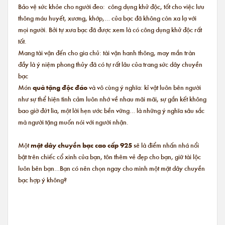
Bảo vệ sức khỏe cho người đeo: công dụng khử độc, tốt cho việc lưu
thông máu huyết, xương, khớp,… của bạc đã không còn xa lạ với
mọi người. Bởi tự xưa bạc đã được xem là có công dụng khử độc rất
tốt.
Mang tài vận đến cho gia chủ: tài vận hanh thông, may mắn tràn
đầy là ý niệm phong thủy đã có tự rất lâu của trang sức dây chuyền
bạc
Món
quà tặng độc đáo
và vô cùng ý nghĩa: kỉ vật luôn bên người
như sự thể hiện tình cảm luôn nhớ về nhau mãi mãi, sự gắn kết không
bao giờ đứt lìa, một lời hẹn ước bền vững… là những ý nghĩa sâu sắc
mà người tặng muốn nói với người nhận.
Một
mặt dây chuyền bạc cao cấp 925
sẽ là điểm nhấn nhá nổi
bật trên chiếc cổ xinh của bạn, tôn thêm vẻ đẹp cho bạn, giữ tài lộc
luôn bên bạn…Bạn có nên chọn ngay cho mình một mặt dây chuyền
bạc hợp ý không?