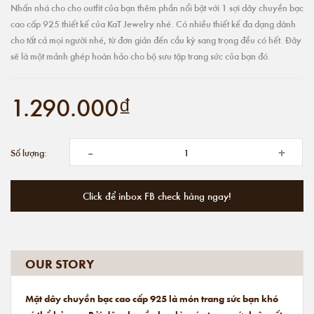
Nhấn nhá cho cho outfit của bạn thêm phần nổi bật với 1 sợi dây chuyền bạc
cao cấp 925 thiết kế của KaT Jewelry nhé. Có nhiều thiết kế đa dạng dành
cho tất cả mọi người nhé, từ đơn giản đến cầu kỳ sang trọng đều có hết. Đây
sẽ là một mảnh ghép hoàn hảo cho bộ sưu tập trang sức của bạn đó.
1.290.000₫
-
+
Số lượng:
Click để inbox FB check hàng ngay!
OUR STORY
Mặt dây chuyền bạc cao cấp 925 là món trang sức bạn khó