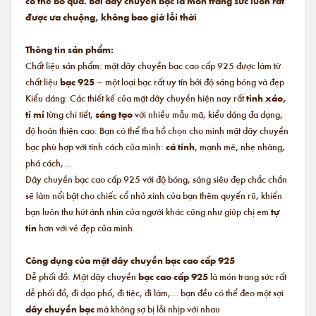
có thể bỏ qua. Bởi dây chuyền bạc là món trang sức luôn rất
được ưa chuộng, không bao giờ lỗi thời
Thông tin sản phẩm:
Chất liệu sản phẩm: mặt dây chuyền bạc cao cấp 925 được làm từ
chất liệu
bạc 925
– một loại bạc rất uy tín bởi độ sáng bóng và đẹp
Kiểu dáng: Các thiết kế của mặt dây chuyền hiện nay rất
tinh xảo,
tỉ mỉ
từng chi tiết,
sáng tạo
với nhiều mẫu mã, kiểu dáng đa dạng,
độ hoàn thiện cao. Bạn có thể tha hồ chọn cho mình mặt dây chuyền
bạc phù hợp với tính cách của mình:
cá tính
, mạnh mẽ, nhẹ nhàng,
phá cách,…
Dây chuyền bạc cao cấp 925 với độ bóng, sáng siêu đẹp chắc chắn
sẽ làm nổi bật cho chiếc cổ nhỏ xinh của bạn thêm quyến rũ, khiến
bạn luôn thu hút ánh nhìn của người khác cũng như giúp chị em
tự
tin
hơn với vẻ đẹp của mình.
Công dụng của mặt dây chuyền bạc cao cấp 925
Dễ phối đồ: Mặt dây chuyền
bạc cao cấp 925
là món trang sức rất
dễ phối đồ, đi dạo phố, đi tiệc, đi làm,… bạn đều có thể đeo một sợi
dây chuyền bạc
mà không sợ bị lỗi nhịp với nhau