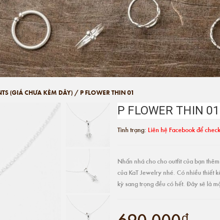
NTS (GIÁ CHƯA KÈM DÂY)
/
P FLOWER THIN 01
P FLOWER THIN 01
Tình trạng:
Liên hệ Facebook để check
Nhấn nhá cho cho outfit của bạn thêm 
của KaT Jewelry nhé. Có nhiều thiết k
kỳ sang trọng đều có hết. Đây sẽ là 
690.000₫