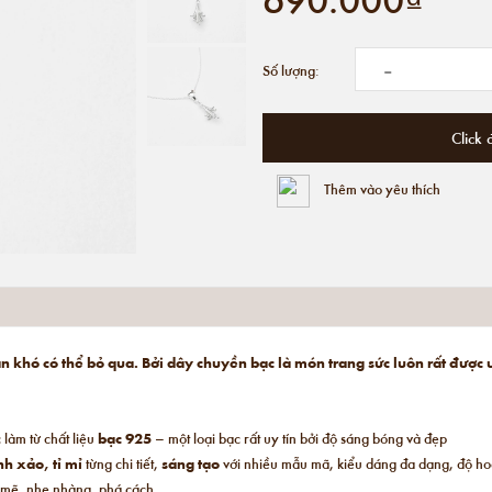
-
Số lượng:
Click 
Thêm vào yêu thích
 khó có thể bỏ qua. Bởi dây chuyền bạc là món trang sức luôn rất được 
làm từ chất liệu
bạc 925
– một loại bạc rất uy tín bởi độ sáng bóng và đẹp
nh xảo, tỉ mỉ
từng chi tiết,
sáng tạo
với nhiều mẫu mã, kiểu dáng đa dạng, độ hoà
 mẽ, nhẹ nhàng, phá cách,…