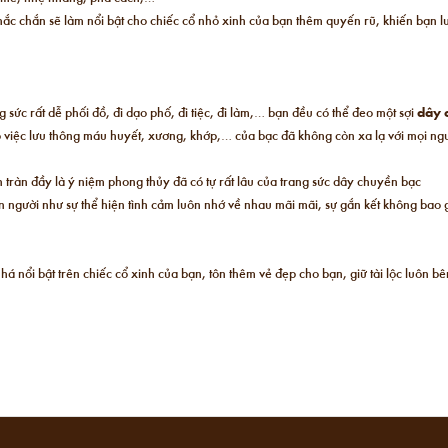
c chắn sẽ làm nổi bật cho chiếc cổ nhỏ xinh của bạn thêm quyến rũ, khiến bạn l
 sức rất dễ phối đồ, đi dạo phố, đi tiệc, đi làm,… bạn đều có thể đeo một sợi
dây 
 việc lưu thông máu huyết, xương, khớp,… của bạc đã không còn xa lạ với mọi ngư
 tràn đầy là ý niệm phong thủy đã có tự rất lâu của trang sức dây chuyền bạc
ên người như sự thể hiện tình cảm luôn nhớ về nhau mãi mãi, sự gắn kết không bao 
nhá nổi bật trên chiếc cổ xinh của bạn, tôn thêm vẻ đẹp cho bạn, giữ tài lộc luô