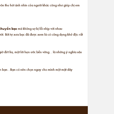
uôn thu hút ánh nhìn của người khác cũng như giúp chị em
chuyền bạc
mà không sợ bị lỗi nhịp với nhau
ời. Bởi tự xưa bạc đã được xem là có công dụng khử độc rất
giờ đứt lìa, một lời hẹn ước bền vững… là những ý nghĩa sâu
n bên bạn…Bạn có nên chọn ngay cho mình một mặt dây