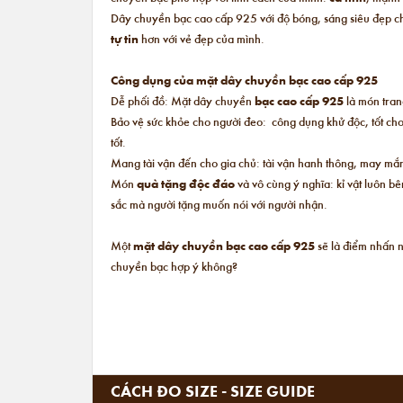
Dây chuyền bạc cao cấp 925 với độ bóng, sáng siêu đẹp chắ
tự tin
hơn với vẻ đẹp của mình.
Công dụng của mặt dây chuyền bạc cao cấp 925
Dễ phối đồ: Mặt dây chuyền
bạc cao cấp 925
là món trang
Bảo vệ sức khỏe cho người đeo: công dụng khử độc, tốt cho
tốt.
Mang tài vận đến cho gia chủ: tài vận hanh thông, may mắn
Món
quà tặng độc đáo
và vô cùng ý nghĩa: kỉ vật luôn b
sắc mà người tặng muốn nói với người nhận.
Một
mặt dây chuyền bạc cao cấp 925
sẽ là điểm nhấn 
chuyền bạc hợp ý không?
CÁCH ĐO SIZE - SIZE GUIDE