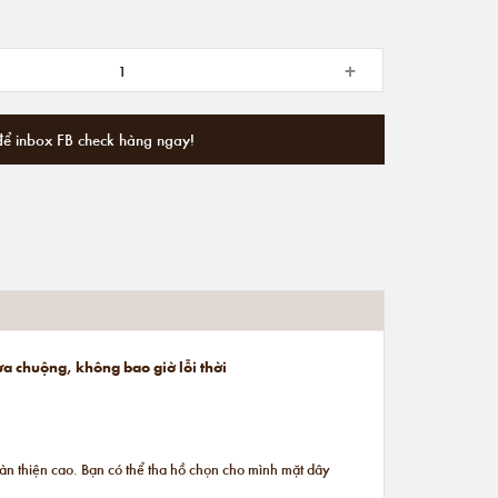
+
để inbox FB check hàng ngay!
ưa chuộng, không bao giờ lỗi thời
n thiện cao. Bạn có thể tha hồ chọn cho mình mặt dây