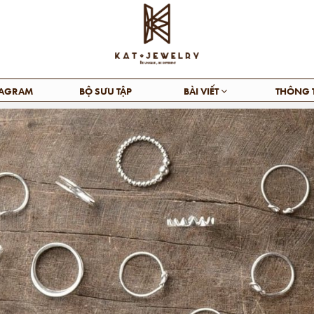
TAGRAM
BỘ SƯU TẬP
BÀI VIẾT
THÔNG 