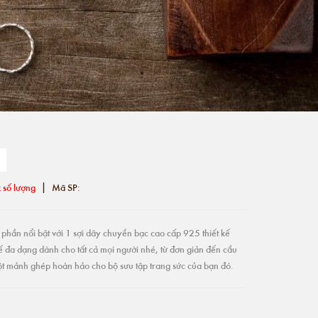
|
 số lượng
Mã SP:
phần nổi bật với 1 sợi dây chuyền bạc cao cấp 925 thiết kế
ế đa dạng dành cho tất cả mọi người nhé, từ đơn giản đến cầu
một mảnh ghép hoàn hảo cho bộ sưu tập trang sức của bạn đó.