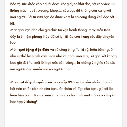
Bảo vệ sức khỏe cho người đeo: công dụng khử độc, tốt cho việc lưu
thông máu huyết, xương, khớp,… của bạc đã không còn xa lạ với
mọi người. Bởi tự xưa bạc đã được xem là có công dụng khử độc rất
tốt.
Mang tài vận đến cho gia chủ: tài vận hanh thông, may mắn tràn
đầy là ý niệm phong thủy đã có tự rất lâu của trang sức dây chuyền
bạc
Món
quà tặng độc đáo
và vô cùng ý nghĩa: kỉ vật luôn bên người
như sự thể hiện tình cảm luôn nhớ về nhau mãi mãi, sự gắn kết không
bao giờ đứt lìa, một lời hẹn ước bền vững… là những ý nghĩa sâu sắc
mà người tặng muốn nói với người nhận.
Một
mặt dây chuyền bạc cao cấp 925
sẽ là điểm nhấn nhá nổi
bật trên chiếc cổ xinh của bạn, tôn thêm vẻ đẹp cho bạn, giữ tài lộc
luôn bên bạn…Bạn có nên chọn ngay cho mình một mặt dây chuyền
bạc hợp ý không?