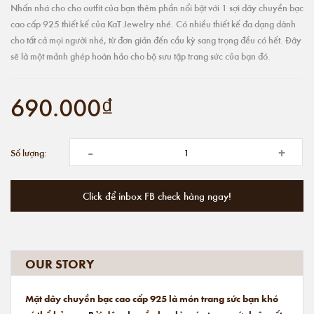
Nhấn nhá cho cho outfit của bạn thêm phần nổi bật với 1 sợi dây chuyền bạc
cao cấp 925 thiết kế của KaT Jewelry nhé. Có nhiều thiết kế đa dạng dành
cho tất cả mọi người nhé, từ đơn giản đến cầu kỳ sang trọng đều có hết. Đây
sẽ là một mảnh ghép hoàn hảo cho bộ sưu tập trang sức của bạn đó.
690.000₫
-
+
Số lượng:
Click để inbox FB check hàng ngay!
OUR STORY
Mặt dây chuyền bạc cao cấp 925 là món trang sức bạn khó