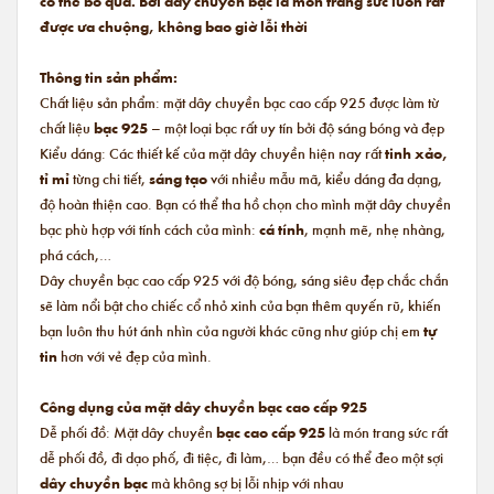
có thể bỏ qua. Bởi dây chuyền bạc là món trang sức luôn rất
được ưa chuộng, không bao giờ lỗi thời
Thông tin sản phẩm:
Chất liệu sản phẩm: mặt dây chuyền bạc cao cấp 925 được làm từ
chất liệu
bạc 925
– một loại bạc rất uy tín bởi độ sáng bóng và đẹp
Kiểu dáng: Các thiết kế của mặt dây chuyền hiện nay rất
tinh xảo,
tỉ mỉ
từng chi tiết,
sáng tạo
với nhiều mẫu mã, kiểu dáng đa dạng,
độ hoàn thiện cao. Bạn có thể tha hồ chọn cho mình mặt dây chuyền
bạc phù hợp với tính cách của mình:
cá tính
, mạnh mẽ, nhẹ nhàng,
phá cách,…
Dây chuyền bạc cao cấp 925 với độ bóng, sáng siêu đẹp chắc chắn
sẽ làm nổi bật cho chiếc cổ nhỏ xinh của bạn thêm quyến rũ, khiến
bạn luôn thu hút ánh nhìn của người khác cũng như giúp chị em
tự
tin
hơn với vẻ đẹp của mình.
Công dụng của mặt dây chuyền bạc cao cấp 925
Dễ phối đồ: Mặt dây chuyền
bạc cao cấp 925
là món trang sức rất
dễ phối đồ, đi dạo phố, đi tiệc, đi làm,… bạn đều có thể đeo một sợi
dây chuyền bạc
mà không sợ bị lỗi nhịp với nhau