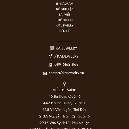
INSTAGRAM
BỘ SƯU TẬP
BÀI VIẾT
THÔNG TIN
KAT JEWELRY
LIÊN HỆ
KATJEWELRY
/KATJEWELRY
089.6162.868
contact@katjewelry.vn
HỒ CHÍ MINH
45 Bà Hom, Quận 6
442 Hai Bà Trưng, Quận 1
138 Võ Văn Ngân, Thủ Đức
213A Nguyễn Trãi, P.2, Quận 5
99 Lê Văn Sỹ, P.13, Phú Nhuận