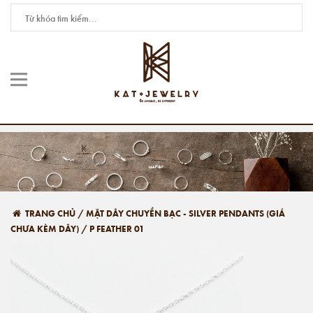
TRANG CHỦ
/
MẶT DÂY CHUYỀN BẠC - SILVER PENDANTS (GIÁ
CHƯA KÈM DÂY)
/
P FEATHER 01