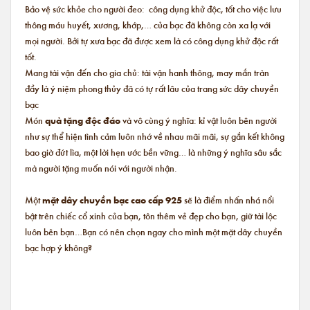
Bảo vệ sức khỏe cho người đeo: công dụng khử độc, tốt cho việc lưu
thông máu huyết, xương, khớp,… của bạc đã không còn xa lạ với
mọi người. Bởi tự xưa bạc đã được xem là có công dụng khử độc rất
tốt.
Mang tài vận đến cho gia chủ: tài vận hanh thông, may mắn tràn
đầy là ý niệm phong thủy đã có tự rất lâu của trang sức dây chuyền
bạc
Món
quà tặng độc đáo
và vô cùng ý nghĩa: kỉ vật luôn bên người
như sự thể hiện tình cảm luôn nhớ về nhau mãi mãi, sự gắn kết không
bao giờ đứt lìa, một lời hẹn ước bền vững… là những ý nghĩa sâu sắc
mà người tặng muốn nói với người nhận.
Một
mặt dây chuyền bạc cao cấp 925
sẽ là điểm nhấn nhá nổi
bật trên chiếc cổ xinh của bạn, tôn thêm vẻ đẹp cho bạn, giữ tài lộc
luôn bên bạn…Bạn có nên chọn ngay cho mình một mặt dây chuyền
bạc hợp ý không?