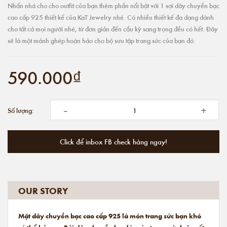
Nhấn nhá cho cho outfit của bạn thêm phần nổi bật với 1 sợi dây chuyền bạc
cao cấp 925 thiết kế của KaT Jewelry nhé. Có nhiều thiết kế đa dạng dành
cho tất cả mọi người nhé, từ đơn giản đến cầu kỳ sang trọng đều có hết. Đây
sẽ là một mảnh ghép hoàn hảo cho bộ sưu tập trang sức của bạn đó.
590.000₫
-
+
Số lượng:
Click để inbox FB check hàng ngay!
OUR STORY
Mặt dây chuyền bạc cao cấp 925 là món trang sức bạn khó