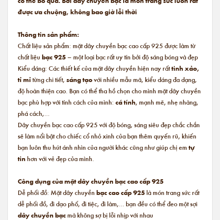
có thể bỏ qua. Bởi dây chuyền bạc là món trang sức luôn rất
được ưa chuộng, không bao giờ lỗi thời
Thông tin sản phẩm:
Chất liệu sản phẩm: mặt dây chuyền bạc cao cấp 925 được làm từ
chất liệu
bạc 925
– một loại bạc rất uy tín bởi độ sáng bóng và đẹp
Kiểu dáng: Các thiết kế của mặt dây chuyền hiện nay rất
tinh xảo,
tỉ mỉ
từng chi tiết,
sáng tạo
với nhiều mẫu mã, kiểu dáng đa dạng,
độ hoàn thiện cao. Bạn có thể tha hồ chọn cho mình mặt dây chuyền
bạc phù hợp với tính cách của mình:
cá tính
, mạnh mẽ, nhẹ nhàng,
phá cách,…
Dây chuyền bạc cao cấp 925 với độ bóng, sáng siêu đẹp chắc chắn
sẽ làm nổi bật cho chiếc cổ nhỏ xinh của bạn thêm quyến rũ, khiến
bạn luôn thu hút ánh nhìn của người khác cũng như giúp chị em
tự
tin
hơn với vẻ đẹp của mình.
Công dụng của mặt dây chuyền bạc cao cấp 925
Dễ phối đồ: Mặt dây chuyền
bạc cao cấp 925
là món trang sức rất
dễ phối đồ, đi dạo phố, đi tiệc, đi làm,… bạn đều có thể đeo một sợi
dây chuyền bạc
mà không sợ bị lỗi nhịp với nhau