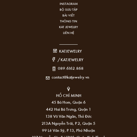
INSTAGRAM
BỘ SƯU TẬP
BÀI VIẾT
THÔNG TIN
KAT JEWELRY
LIÊN HỆ
KATJEWELRY
/KATJEWELRY
089.6162.868
contact@katjewelry.vn
HỒ CHÍ MINH
45 Bà Hom, Quận 6
442 Hai Bà Trưng, Quận 1
138 Võ Văn Ngân, Thủ Đức
213A Nguyễn Trãi, P.2, Quận 5
99 Lê Văn Sỹ, P.13, Phú Nhuận