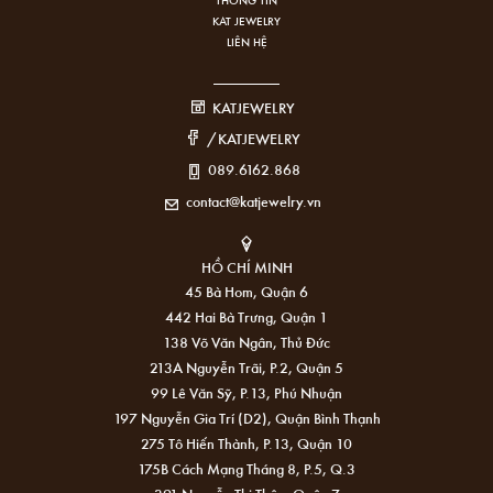
KAT JEWELRY
LIÊN HỆ
KATJEWELRY
/KATJEWELRY
089.6162.868
contact@katjewelry.vn
HỒ CHÍ MINH
45 Bà Hom, Quận 6
442 Hai Bà Trưng, Quận 1
138 Võ Văn Ngân, Thủ Đức
213A Nguyễn Trãi, P.2, Quận 5
99 Lê Văn Sỹ, P.13, Phú Nhuận
197 Nguyễn Gia Trí (D2), Quận Bình Thạnh
275 Tô Hiến Thành, P.13, Quận 10
175B Cách Mạng Tháng 8, P.5, Q.3