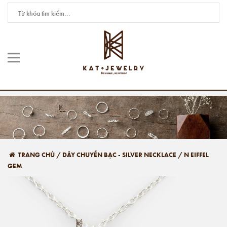
TRANG CHỦ
/
DÂY CHUYỀN BẠC - SILVER NECKLACE
/
N EIFFEL
GEM