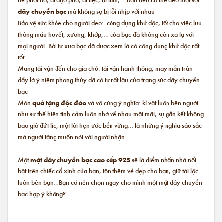
dây chuyền bạc
mà không sợ bị lỗi nhịp với nhau
Bảo vệ sức khỏe cho người đeo: công dụng khử độc, tốt cho việc lưu
thông máu huyết, xương, khớp,… của bạc đã không còn xa lạ với
mọi người. Bởi tự xưa bạc đã được xem là có công dụng khử độc rất
tốt.
Mang tài vận đến cho gia chủ: tài vận hanh thông, may mắn tràn
đầy là ý niệm phong thủy đã có tự rất lâu của trang sức dây chuyền
bạc
Món
quà tặng độc đáo
và vô cùng ý nghĩa: kỉ vật luôn bên người
như sự thể hiện tình cảm luôn nhớ về nhau mãi mãi, sự gắn kết không
bao giờ đứt lìa, một lời hẹn ước bền vững… là những ý nghĩa sâu sắc
mà người tặng muốn nói với người nhận.
Một
mặt dây chuyền bạc cao cấp 925
sẽ là điểm nhấn nhá nổi
bật trên chiếc cổ xinh của bạn, tôn thêm vẻ đẹp cho bạn, giữ tài lộc
luôn bên bạn…Bạn có nên chọn ngay cho mình một mặt dây chuyền
bạc hợp ý không?