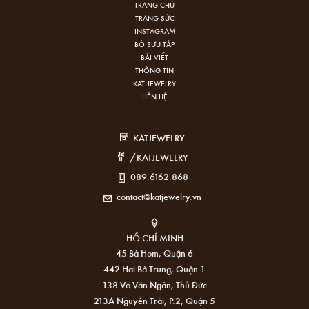
TRANG CHỦ
TRANG SỨC
INSTAGRAM
BỘ SƯU TẬP
BÀI VIẾT
THÔNG TIN
KAT JEWELRY
LIÊN HỆ
KATJEWELRY
/KATJEWELRY
089.6162.868
contact@katjewelry.vn
HỒ CHÍ MINH
45 Bà Hom, Quận 6
442 Hai Bà Trưng, Quận 1
138 Võ Văn Ngân, Thủ Đức
213A Nguyễn Trãi, P.2, Quận 5