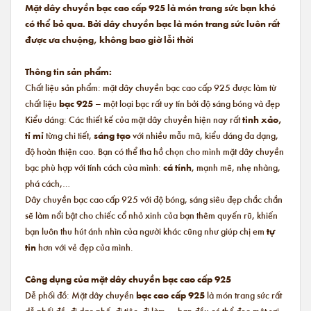
Mặt dây chuyền bạc cao cấp 925 là món trang sức bạn khó
có thể bỏ qua. Bởi dây chuyền bạc là món trang sức luôn rất
được ưa chuộng, không bao giờ lỗi thời
Thông tin sản phẩm:
Chất liệu sản phẩm: mặt dây chuyền bạc cao cấp 925 được làm từ
chất liệu
bạc 925
– một loại bạc rất uy tín bởi độ sáng bóng và đẹp
Kiểu dáng: Các thiết kế của mặt dây chuyền hiện nay rất
tinh xảo,
tỉ mỉ
từng chi tiết,
sáng tạo
với nhiều mẫu mã, kiểu dáng đa dạng,
độ hoàn thiện cao. Bạn có thể tha hồ chọn cho mình mặt dây chuyền
bạc phù hợp với tính cách của mình:
cá tính
, mạnh mẽ, nhẹ nhàng,
phá cách,…
Dây chuyền bạc cao cấp 925 với độ bóng, sáng siêu đẹp chắc chắn
sẽ làm nổi bật cho chiếc cổ nhỏ xinh của bạn thêm quyến rũ, khiến
bạn luôn thu hút ánh nhìn của người khác cũng như giúp chị em
tự
tin
hơn với vẻ đẹp của mình.
Công dụng của mặt dây chuyền bạc cao cấp 925
Dễ phối đồ: Mặt dây chuyền
bạc cao cấp 925
là món trang sức rất
dễ phối đồ, đi dạo phố, đi tiệc, đi làm,… bạn đều có thể đeo một sợi