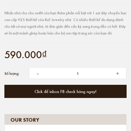
Nhấn nhá cho cho outfit của bạn thêm phần nổi bật với 1 sợi dây chuyền bạc
cao cấp 925 thiết kế của KaT Jewelry nhé. Có nhiều thiết kế đa dạng dành
cho tất cả mọi người nhé, từ đơn giản đến cầu kỳ sang trọng đều có hết. Đây
sẽ là một mảnh ghép hoàn hảo cho bộ sưu tập trang sức của bạn đó.
590.000₫
-
+
Số lượng:
Click để inbox FB check hàng ngay!
OUR STORY