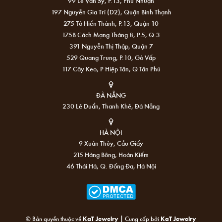
99 Lê Văn Sỹ, P.13, Phú Nhuận
197 Nguyễn Gia Trí (D2), Quận Bình Thạnh
275 Tô Hiến Thành, P.13, Quận 10
175B Cách Mạng Tháng 8, P.5, Q.3
391 Nguyễn Thị Thập, Quận 7
529 Quang Trung, P.10, Gò Vấp
117 Cây Keo, P Hiệp Tân, Q Tân Phú
ĐÀ NẴNG
230 Lê Duẩn, Thanh Khê, Đà Nẵng
HÀ NỘI
9 Xuân Thủy, Cầu Giấy
215 Hàng Bông, Hoàn Kiếm
46 Thái Hà, Q. Đống Đa, Hà Nội
|
© Bản quyền thuộc về
KaT Jewelry
Cung cấp bởi
KaT Jewelry