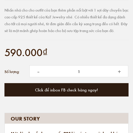
Nhấn nhá cho cho outfit của bạn thêm phần nổi bật với 1 sợi dây chuyền bạc
cao cấp 925 thiết kế của KaT Jewelry nhé. Có nhiều thiết kế đa dạng dành
cho tất cả mọi người nhé, từ đơn giản đến cầu kỳ sang trọng đều có hết. Đây
sẽ là một mảnh ghép hoàn hảo cho bộ sưu tập trang sức của bạn đó.
590.000₫
-
+
Số lượng:
Click để inbox FB check hàng ngay!
OUR STORY