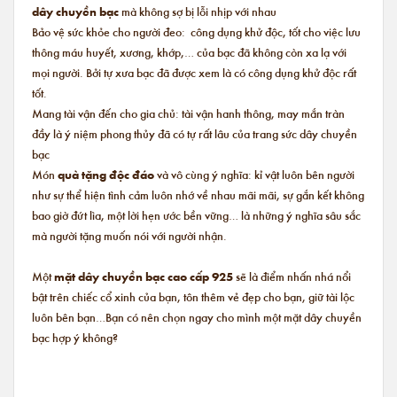
dây chuyền bạc
mà không sợ bị lỗi nhịp với nhau
Bảo vệ sức khỏe cho người đeo: công dụng khử độc, tốt cho việc lưu
thông máu huyết, xương, khớp,… của bạc đã không còn xa lạ với
mọi người. Bởi tự xưa bạc đã được xem là có công dụng khử độc rất
tốt.
Mang tài vận đến cho gia chủ: tài vận hanh thông, may mắn tràn
đầy là ý niệm phong thủy đã có tự rất lâu của trang sức dây chuyền
bạc
Món
quà tặng độc đáo
và vô cùng ý nghĩa: kỉ vật luôn bên người
như sự thể hiện tình cảm luôn nhớ về nhau mãi mãi, sự gắn kết không
bao giờ đứt lìa, một lời hẹn ước bền vững… là những ý nghĩa sâu sắc
mà người tặng muốn nói với người nhận.
Một
mặt dây chuyền bạc cao cấp 925
sẽ là điểm nhấn nhá nổi
bật trên chiếc cổ xinh của bạn, tôn thêm vẻ đẹp cho bạn, giữ tài lộc
luôn bên bạn…Bạn có nên chọn ngay cho mình một mặt dây chuyền
bạc hợp ý không?