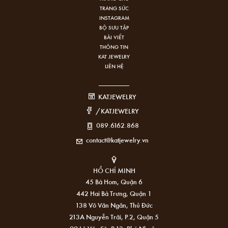
TRANG SỨC
INSTAGRAM
BỘ SƯU TẬP
BÀI VIẾT
THÔNG TIN
KAT JEWELRY
LIÊN HỆ
KATJEWELRY
/KATJEWELRY
089.6162.868
contact@katjewelry.vn
HỒ CHÍ MINH
45 Bà Hom, Quận 6
442 Hai Bà Trưng, Quận 1
138 Võ Văn Ngân, Thủ Đức
213A Nguyễn Trãi, P.2, Quận 5