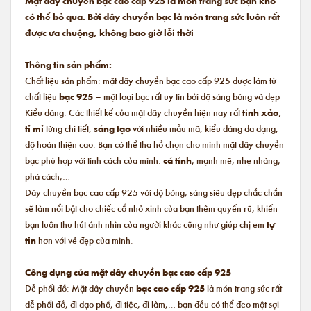
Mặt dây chuyền bạc cao cấp 925 là món trang sức bạn khó
có thể bỏ qua. Bởi dây chuyền bạc là món trang sức luôn rất
được ưa chuộng, không bao giờ lỗi thời
Thông tin sản phẩm:
Chất liệu sản phẩm: mặt dây chuyền bạc cao cấp 925 được làm từ
chất liệu
bạc 925
– một loại bạc rất uy tín bởi độ sáng bóng và đẹp
Kiểu dáng: Các thiết kế của mặt dây chuyền hiện nay rất
tinh xảo,
tỉ mỉ
từng chi tiết,
sáng tạo
với nhiều mẫu mã, kiểu dáng đa dạng,
độ hoàn thiện cao. Bạn có thể tha hồ chọn cho mình mặt dây chuyền
bạc phù hợp với tính cách của mình:
cá tính
, mạnh mẽ, nhẹ nhàng,
phá cách,…
Dây chuyền bạc cao cấp 925 với độ bóng, sáng siêu đẹp chắc chắn
sẽ làm nổi bật cho chiếc cổ nhỏ xinh của bạn thêm quyến rũ, khiến
bạn luôn thu hút ánh nhìn của người khác cũng như giúp chị em
tự
tin
hơn với vẻ đẹp của mình.
Công dụng của mặt dây chuyền bạc cao cấp 925
Dễ phối đồ: Mặt dây chuyền
bạc cao cấp 925
là món trang sức rất
dễ phối đồ, đi dạo phố, đi tiệc, đi làm,… bạn đều có thể đeo một sợi