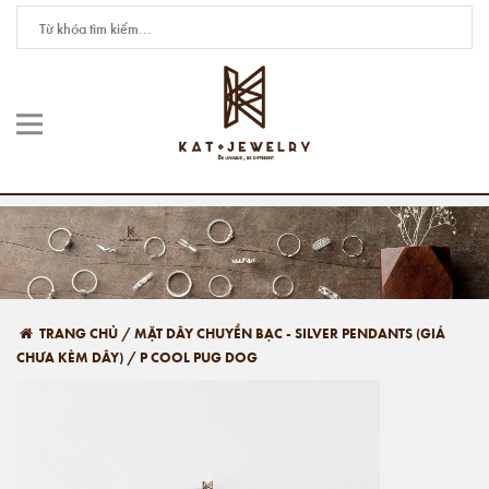
TRANG CHỦ
/
MẶT DÂY CHUYỀN BẠC - SILVER PENDANTS (GIÁ
CHƯA KÈM DÂY)
/
P COOL PUG DOG