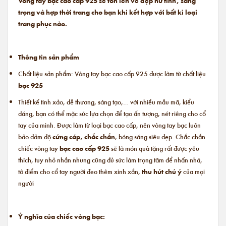
Vòng tay bạc cao cấp 925 sẽ tôn lên vẻ đẹp nữ tính, sang
trọng và hợp thời trang cho bạn khi kết hợp với bất kì loại
trang phục nào.
Thông tin sản phẩm
Chất liệu sản phẩm: Vòng tay bạc cao cấp 925 được làm từ chất liệu
bạc 925
Thiết kế tinh xảo, dễ thương, sáng tạo,… với nhiều mẫu mã, kiểu
dáng, bạn có thể mặc sức lựa chọn để tạo ấn tượng, nét riêng cho cổ
tay của mình. Được làm từ loại bạc cao cấp, nên vòng tay bạc luôn
bảo đảm độ
cứng cáp, chắc chắn
, bóng sáng siêu đẹp. Chắc chắn
chiếc vòng tay
bạc cao cấp 925
sẽ là món quà tặng rất được yêu
thích, tuy nhỏ nhắn nhưng cũng đủ sức làm trọng tâm để nhấn nhá,
tô điểm cho cổ tay người đeo thêm xinh xắn,
thu hút chú ý
của mọi
người
Ý nghĩa của chiếc vòng bạc: