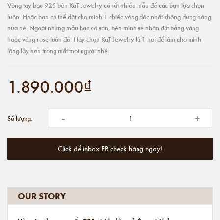
Vòng tay bạc 925 bên KaT Jewelry có rất nhiều mẫu để các bạn lựa chọn
luôn. Hoặc bạn có thể đặt cho mình 1 chiếc vòng độc nhất không đụng hàng
nữa nè. Ngoài những mẫu bạc có sẵn, bên mình sẽ nhận đặt bằng vàng
hoặc vàng rose luôn đó. Hãy chọn KaT Jewelry là 1 nơi để làm cho mình
lộng lẫy hơn trong mắt mọi người nhé.
1.890.000₫
-
+
Số lượng:
Click để inbox FB check hàng ngay!
OUR STORY