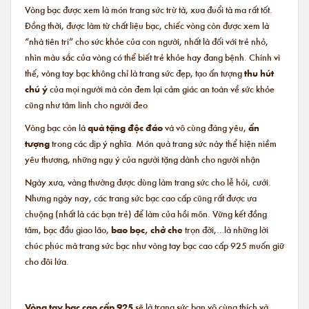
Vòng bạc được xem là món trang sức trừ tà, xua đuổi tà ma rất tốt.
Đồng thời, được làm từ chất liệu bạc, chiếc vòng còn được xem là
“nhà tiên tri” cho sức khỏe của con người, nhất là đối với trẻ nhỏ,
nhìn màu sắc của vòng có thể biết trẻ khỏe hay đang bệnh. Chính vì
thế, vòng tay bạc không chỉ là trang sức đẹp, tạo ấn tượng
thu hút
chú ý
của mọi người mà còn đem lại cảm giác an toàn về sức khỏe
cũng như tâm linh cho người đeo
Vòng bạc còn là
quà tặng độc đáo
và vô cùng đáng yêu,
ấn
tượng
trong các dịp ý nghĩa. Món quà trang sức này thể hiện niềm
yêu thương, những ngụ ý của người tặng dành cho người nhận
Ngày xưa, vàng thường được dùng làm trang sức cho lễ hỏi, cưới.
Nhưng ngày nay, các trang sức bạc cao cấp cũng rất được ưa
chuộng (nhất là các bạn trẻ) để làm của hồi môn. Vững kết đồng
tâm, bạc đầu giao lão,
bao bọc, chở che
trọn đời,…là những lời
chúc phúc mà trang sức bạc như vòng tay bạc cao cấp 925 muốn giữ
cho đôi lứa.
Vòng tay bạc cao cấp 925
sẽ là trang sức bạn vô cùng thích và