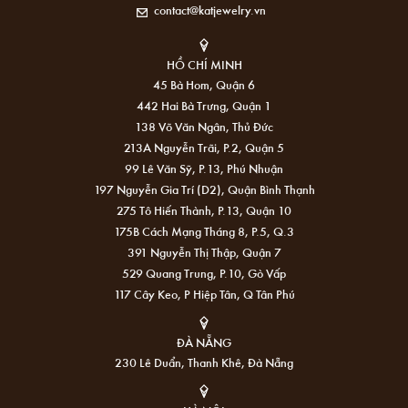
contact@katjewelry.vn
HỒ CHÍ MINH
45 Bà Hom, Quận 6
442 Hai Bà Trưng, Quận 1
138 Võ Văn Ngân, Thủ Đức
213A Nguyễn Trãi, P.2, Quận 5
99 Lê Văn Sỹ, P.13, Phú Nhuận
197 Nguyễn Gia Trí (D2), Quận Bình Thạnh
275 Tô Hiến Thành, P.13, Quận 10
175B Cách Mạng Tháng 8, P.5, Q.3
391 Nguyễn Thị Thập, Quận 7
529 Quang Trung, P.10, Gò Vấp
117 Cây Keo, P Hiệp Tân, Q Tân Phú
ĐÀ NẴNG
230 Lê Duẩn, Thanh Khê, Đà Nẵng