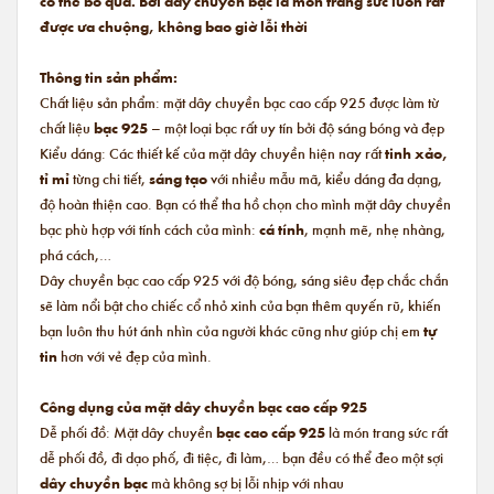
có thể bỏ qua. Bởi dây chuyền bạc là món trang sức luôn rất
được ưa chuộng, không bao giờ lỗi thời
Thông tin sản phẩm:
Chất liệu sản phẩm: mặt dây chuyền bạc cao cấp 925 được làm từ
chất liệu
bạc 925
– một loại bạc rất uy tín bởi độ sáng bóng và đẹp
Kiểu dáng: Các thiết kế của mặt dây chuyền hiện nay rất
tinh xảo,
tỉ mỉ
từng chi tiết,
sáng tạo
với nhiều mẫu mã, kiểu dáng đa dạng,
độ hoàn thiện cao. Bạn có thể tha hồ chọn cho mình mặt dây chuyền
bạc phù hợp với tính cách của mình:
cá tính
, mạnh mẽ, nhẹ nhàng,
phá cách,…
Dây chuyền bạc cao cấp 925 với độ bóng, sáng siêu đẹp chắc chắn
sẽ làm nổi bật cho chiếc cổ nhỏ xinh của bạn thêm quyến rũ, khiến
bạn luôn thu hút ánh nhìn của người khác cũng như giúp chị em
tự
tin
hơn với vẻ đẹp của mình.
Công dụng của mặt dây chuyền bạc cao cấp 925
Dễ phối đồ: Mặt dây chuyền
bạc cao cấp 925
là món trang sức rất
dễ phối đồ, đi dạo phố, đi tiệc, đi làm,… bạn đều có thể đeo một sợi
dây chuyền bạc
mà không sợ bị lỗi nhịp với nhau