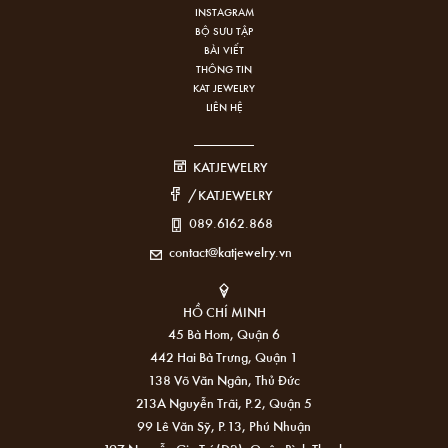
INSTAGRAM
BỘ SƯU TẬP
BÀI VIẾT
THÔNG TIN
KAT JEWELRY
LIÊN HỆ
KATJEWELRY
/KATJEWELRY
089.6162.868
contact@katjewelry.vn
HỒ CHÍ MINH
45 Bà Hom, Quận 6
442 Hai Bà Trưng, Quận 1
138 Võ Văn Ngân, Thủ Đức
213A Nguyễn Trãi, P.2, Quận 5
99 Lê Văn Sỹ, P.13, Phú Nhuận