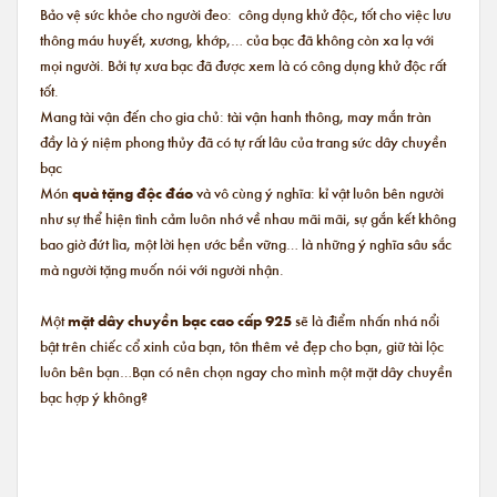
Bảo vệ sức khỏe cho người đeo: công dụng khử độc, tốt cho việc lưu
thông máu huyết, xương, khớp,… của bạc đã không còn xa lạ với
mọi người. Bởi tự xưa bạc đã được xem là có công dụng khử độc rất
tốt.
Mang tài vận đến cho gia chủ: tài vận hanh thông, may mắn tràn
đầy là ý niệm phong thủy đã có tự rất lâu của trang sức dây chuyền
bạc
Món
quà tặng độc đáo
và vô cùng ý nghĩa: kỉ vật luôn bên người
như sự thể hiện tình cảm luôn nhớ về nhau mãi mãi, sự gắn kết không
bao giờ đứt lìa, một lời hẹn ước bền vững… là những ý nghĩa sâu sắc
mà người tặng muốn nói với người nhận.
Một
mặt dây chuyền bạc cao cấp 925
sẽ là điểm nhấn nhá nổi
bật trên chiếc cổ xinh của bạn, tôn thêm vẻ đẹp cho bạn, giữ tài lộc
luôn bên bạn…Bạn có nên chọn ngay cho mình một mặt dây chuyền
bạc hợp ý không?