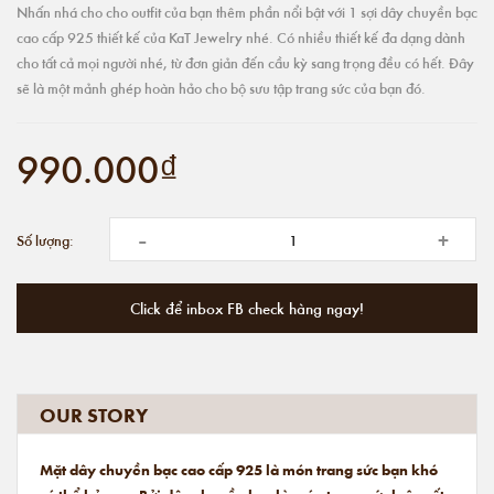
Nhấn nhá cho cho outfit của bạn thêm phần nổi bật với 1 sợi dây chuyền bạc
cao cấp 925 thiết kế của KaT Jewelry nhé. Có nhiều thiết kế đa dạng dành
cho tất cả mọi người nhé, từ đơn giản đến cầu kỳ sang trọng đều có hết. Đây
sẽ là một mảnh ghép hoàn hảo cho bộ sưu tập trang sức của bạn đó.
990.000₫
-
+
Số lượng:
Click để inbox FB check hàng ngay!
OUR STORY
Mặt dây chuyền bạc cao cấp 925 là món trang sức bạn khó