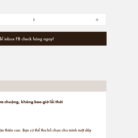
+
để inbox FB check hàng ngay!
ưa chuộng, không bao giờ lỗi thời
n thiện cao. Bạn có thể tha hồ chọn cho mình mặt dây