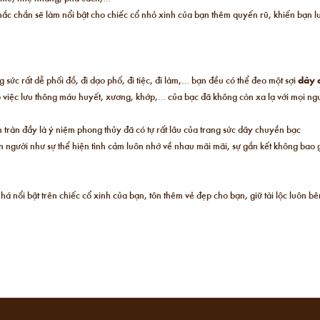
c chắn sẽ làm nổi bật cho chiếc cổ nhỏ xinh của bạn thêm quyến rũ, khiến bạn l
 sức rất dễ phối đồ, đi dạo phố, đi tiệc, đi làm,… bạn đều có thể đeo một sợi
dây 
 việc lưu thông máu huyết, xương, khớp,… của bạc đã không còn xa lạ với mọi ngư
 tràn đầy là ý niệm phong thủy đã có tự rất lâu của trang sức dây chuyền bạc
ên người như sự thể hiện tình cảm luôn nhớ về nhau mãi mãi, sự gắn kết không bao 
nhá nổi bật trên chiếc cổ xinh của bạn, tôn thêm vẻ đẹp cho bạn, giữ tài lộc luô