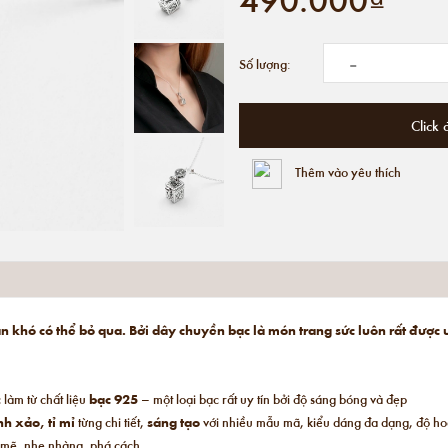
-
Số lượng:
Click 
Thêm vào yêu thích
 khó có thể bỏ qua. Bởi dây chuyền bạc là món trang sức luôn rất được 
làm từ chất liệu
bạc 925
– một loại bạc rất uy tín bởi độ sáng bóng và đẹp
nh xảo, tỉ mỉ
từng chi tiết,
sáng tạo
với nhiều mẫu mã, kiểu dáng đa dạng, độ hoà
 mẽ, nhẹ nhàng, phá cách,…