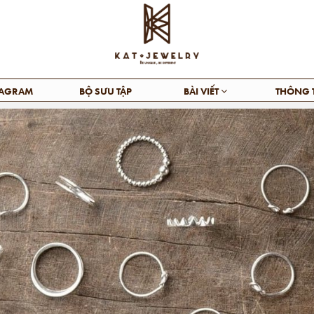
TAGRAM
BỘ SƯU TẬP
BÀI VIẾT
THÔNG 