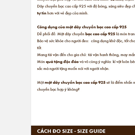
Dây chuyền bạc cao cấp 925 với độ bóng, sáng siêu đẹp chắ
tự tin
hơn với vẻ đẹp của mình.
Công dụng của mặt dây chuyền bạc cao cấp 925
Dễ phối đồ: Mặt dây chuyền
bạc cao cấp 925
là món trang
Bảo vệ sức khỏe cho người đeo: công dụng khử độc, tốt cho
tốt.
Mang tài vận đến cho gia chủ: tài vận hanh thông, may mắn
Món
quà tặng độc đáo
và vô cùng ý nghĩa: kỉ vật luôn b
sắc mà người tặng muốn nói với người nhận.
Một
mặt dây chuyền bạc cao cấp 925
sẽ là điểm nhấn 
chuyền bạc hợp ý không?
CÁCH ĐO SIZE - SIZE GUIDE