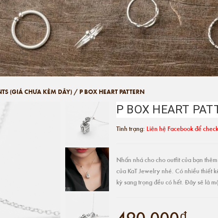
NTS (GIÁ CHƯA KÈM DÂY)
/
P BOX HEART PATTERN
P BOX HEART PAT
Tình trạng:
Liên hệ Facebook để check
Nhấn nhá cho cho outfit của bạn thêm 
của KaT Jewelry nhé. Có nhiều thiết k
kỳ sang trọng đều có hết. Đây sẽ là 
490.000₫