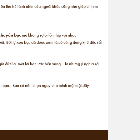
uôn thu hút ánh nhìn của người khác cũng như giúp chị em
chuyền bạc
mà không sợ bị lỗi nhịp với nhau
ời. Bởi tự xưa bạc đã được xem là có công dụng khử độc rất
giờ đứt lìa, một lời hẹn ước bền vững… là những ý nghĩa sâu
n bên bạn…Bạn có nên chọn ngay cho mình một mặt dây