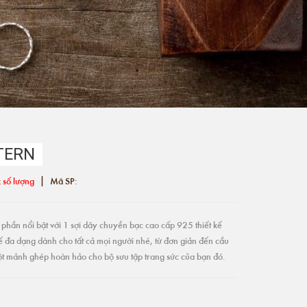
TERN
|
 số lượng
Mã SP:
phần nổi bật với 1 sợi dây chuyền bạc cao cấp 925 thiết kế
ế đa dạng dành cho tất cả mọi người nhé, từ đơn giản đến cầu
một mảnh ghép hoàn hảo cho bộ sưu tập trang sức của bạn đó.