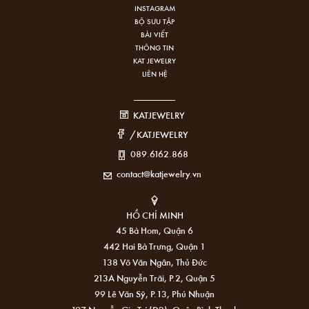
INSTAGRAM
BỘ SƯU TẬP
BÀI VIẾT
THÔNG TIN
KAT JEWELRY
LIÊN HỆ
KATJEWELRY
/KATJEWELRY
089.6162.868
contact@katjewelry.vn
HỒ CHÍ MINH
45 Bà Hom, Quận 6
442 Hai Bà Trưng, Quận 1
138 Võ Văn Ngân, Thủ Đức
213A Nguyễn Trãi, P.2, Quận 5
99 Lê Văn Sỹ, P.13, Phú Nhuận