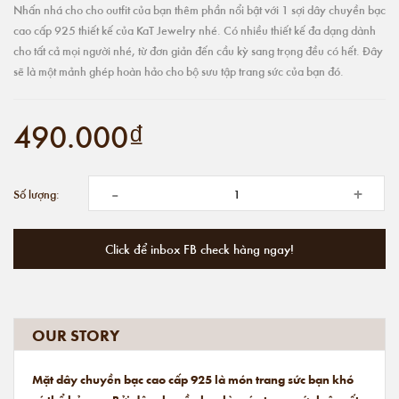
Nhấn nhá cho cho outfit của bạn thêm phần nổi bật với 1 sợi dây chuyền bạc
cao cấp 925 thiết kế của KaT Jewelry nhé. Có nhiều thiết kế đa dạng dành
cho tất cả mọi người nhé, từ đơn giản đến cầu kỳ sang trọng đều có hết. Đây
sẽ là một mảnh ghép hoàn hảo cho bộ sưu tập trang sức của bạn đó.
490.000₫
-
+
Số lượng:
Click để inbox FB check hàng ngay!
OUR STORY
Mặt dây chuyền bạc cao cấp 925 là món trang sức bạn khó