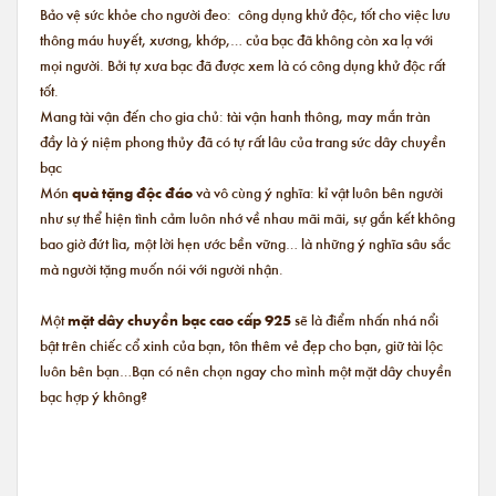
Bảo vệ sức khỏe cho người đeo: công dụng khử độc, tốt cho việc lưu
thông máu huyết, xương, khớp,… của bạc đã không còn xa lạ với
mọi người. Bởi tự xưa bạc đã được xem là có công dụng khử độc rất
tốt.
Mang tài vận đến cho gia chủ: tài vận hanh thông, may mắn tràn
đầy là ý niệm phong thủy đã có tự rất lâu của trang sức dây chuyền
bạc
Món
quà tặng độc đáo
và vô cùng ý nghĩa: kỉ vật luôn bên người
như sự thể hiện tình cảm luôn nhớ về nhau mãi mãi, sự gắn kết không
bao giờ đứt lìa, một lời hẹn ước bền vững… là những ý nghĩa sâu sắc
mà người tặng muốn nói với người nhận.
Một
mặt dây chuyền bạc cao cấp 925
sẽ là điểm nhấn nhá nổi
bật trên chiếc cổ xinh của bạn, tôn thêm vẻ đẹp cho bạn, giữ tài lộc
luôn bên bạn…Bạn có nên chọn ngay cho mình một mặt dây chuyền
bạc hợp ý không?