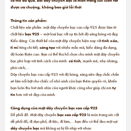
có thể bỏ qua. Bởi dây chuyền bạc là món trang sức luôn rất
được ưa chuộng, không bao giờ lỗi thời
Thông tin sản phẩm:
Chất liệu sản phẩm: mặt dây chuyền bạc cao cấp 925 được làm từ
chất liệu
bạc 925
– một loại bạc rất uy tín bởi độ sáng bóng và đẹp
Kiểu dáng: Các thiết kế của mặt dây chuyền hiện nay rất
tinh xảo,
tỉ mỉ
từng chi tiết,
sáng tạo
với nhiều mẫu mã, kiểu dáng đa dạng,
độ hoàn thiện cao. Bạn có thể tha hồ chọn cho mình mặt dây chuyền
bạc phù hợp với tính cách của mình:
cá tính
, mạnh mẽ, nhẹ nhàng,
phá cách,…
Dây chuyền bạc cao cấp 925 với độ bóng, sáng siêu đẹp chắc chắn
sẽ làm nổi bật cho chiếc cổ nhỏ xinh của bạn thêm quyến rũ, khiến
bạn luôn thu hút ánh nhìn của người khác cũng như giúp chị em
tự
tin
hơn với vẻ đẹp của mình.
Công dụng của mặt dây chuyền bạc cao cấp 925
Dễ phối đồ: Mặt dây chuyền
bạc cao cấp 925
là món trang sức rất
dễ phối đồ, đi dạo phố, đi tiệc, đi làm,… bạn đều có thể đeo một sợi
dây chuyền bạc
mà không sợ bị lỗi nhịp với nhau