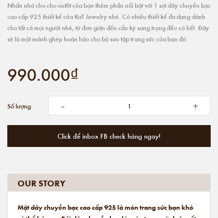
Nhấn nhá cho cho outfit của bạn thêm phần nổi bật với 1 sợi dây chuyền bạc
cao cấp 925 thiết kế của KaT Jewelry nhé. Có nhiều thiết kế đa dạng dành
cho tất cả mọi người nhé, từ đơn giản đến cầu kỳ sang trọng đều có hết. Đây
sẽ là một mảnh ghép hoàn hảo cho bộ sưu tập trang sức của bạn đó.
990.000₫
-
+
Số lượng:
Click để inbox FB check hàng ngay!
OUR STORY
Mặt dây chuyền bạc cao cấp 925 là món trang sức bạn khó