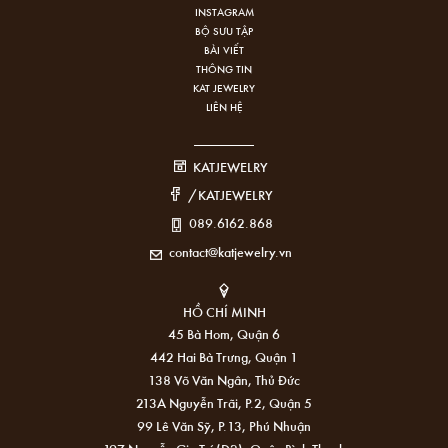
INSTAGRAM
BỘ SƯU TẬP
BÀI VIẾT
THÔNG TIN
KAT JEWELRY
LIÊN HỆ
KATJEWELRY
/KATJEWELRY
089.6162.868
contact@katjewelry.vn
HỒ CHÍ MINH
45 Bà Hom, Quận 6
442 Hai Bà Trưng, Quận 1
138 Võ Văn Ngân, Thủ Đức
213A Nguyễn Trãi, P.2, Quận 5
99 Lê Văn Sỹ, P.13, Phú Nhuận