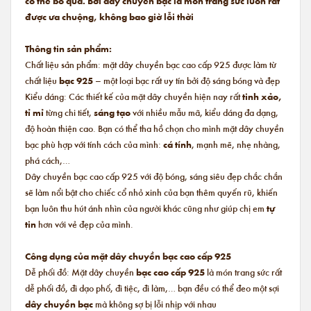
có thể bỏ qua. Bởi dây chuyền bạc là món trang sức luôn rất
được ưa chuộng, không bao giờ lỗi thời
Thông tin sản phẩm:
Chất liệu sản phẩm: mặt dây chuyền bạc cao cấp 925 được làm từ
chất liệu
bạc 925
– một loại bạc rất uy tín bởi độ sáng bóng và đẹp
Kiểu dáng: Các thiết kế của mặt dây chuyền hiện nay rất
tinh xảo,
tỉ mỉ
từng chi tiết,
sáng tạo
với nhiều mẫu mã, kiểu dáng đa dạng,
độ hoàn thiện cao. Bạn có thể tha hồ chọn cho mình mặt dây chuyền
bạc phù hợp với tính cách của mình:
cá tính
, mạnh mẽ, nhẹ nhàng,
phá cách,…
Dây chuyền bạc cao cấp 925 với độ bóng, sáng siêu đẹp chắc chắn
sẽ làm nổi bật cho chiếc cổ nhỏ xinh của bạn thêm quyến rũ, khiến
bạn luôn thu hút ánh nhìn của người khác cũng như giúp chị em
tự
tin
hơn với vẻ đẹp của mình.
Công dụng của mặt dây chuyền bạc cao cấp 925
Dễ phối đồ: Mặt dây chuyền
bạc cao cấp 925
là món trang sức rất
dễ phối đồ, đi dạo phố, đi tiệc, đi làm,… bạn đều có thể đeo một sợi
dây chuyền bạc
mà không sợ bị lỗi nhịp với nhau