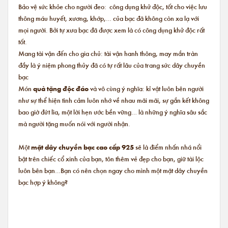
Bảo vệ sức khỏe cho người đeo: công dụng khử độc, tốt cho việc lưu
thông máu huyết, xương, khớp,… của bạc đã không còn xa lạ với
mọi người. Bởi tự xưa bạc đã được xem là có công dụng khử độc rất
tốt.
Mang tài vận đến cho gia chủ: tài vận hanh thông, may mắn tràn
đầy là ý niệm phong thủy đã có tự rất lâu của trang sức dây chuyền
bạc
Món
quà tặng độc đáo
và vô cùng ý nghĩa: kỉ vật luôn bên người
như sự thể hiện tình cảm luôn nhớ về nhau mãi mãi, sự gắn kết không
bao giờ đứt lìa, một lời hẹn ước bền vững… là những ý nghĩa sâu sắc
mà người tặng muốn nói với người nhận.
Một
mặt dây chuyền bạc cao cấp 925
sẽ là điểm nhấn nhá nổi
bật trên chiếc cổ xinh của bạn, tôn thêm vẻ đẹp cho bạn, giữ tài lộc
luôn bên bạn…Bạn có nên chọn ngay cho mình một mặt dây chuyền
bạc hợp ý không?