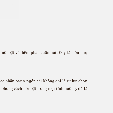
ạn nổi bật và thêm phần cuốn hút. Đây là món phụ
 Đeo nhẫn bạc ở ngón cái không chỉ là sự lựa chọn
à phong cách nổi bật trong mọi tình huống, dù là