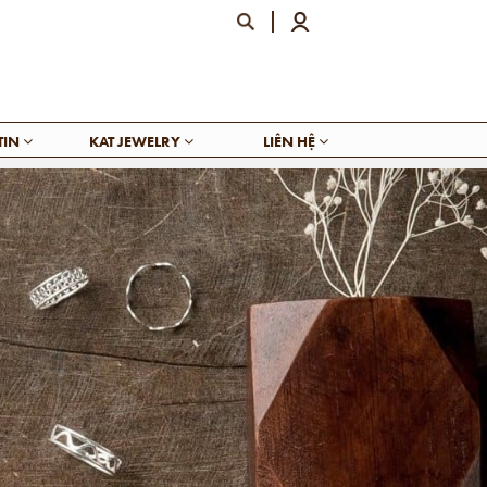
TIN
KAT JEWELRY
LIÊN HỆ