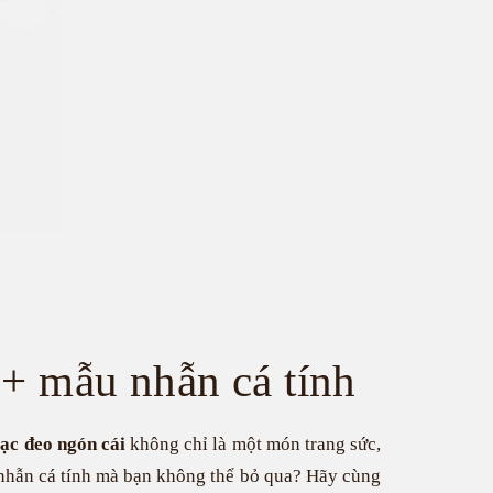
4+ mẫu nhẫn cá tính
ạc đeo ngón cái
không chỉ là một món trang sức,
 nhẫn cá tính mà bạn không thể bỏ qua? Hãy cùng