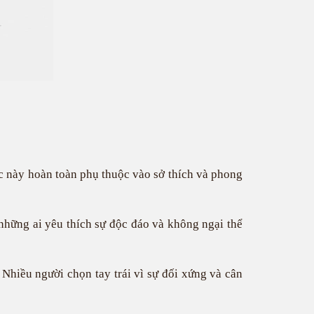
ệc này hoàn toàn phụ thuộc vào sở thích và phong
những ai yêu thích sự độc đáo và không ngại thể
 Nhiều người chọn tay trái vì sự đối xứng và cân