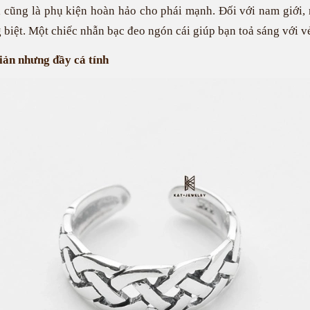
 cũng là phụ kiện hoàn hảo cho phái mạnh. Đối với nam giới, 
biệt. Một chiếc nhẫn bạc đeo ngón cái giúp bạn toả sáng với vẻ
iản nhưng đầy cá tính