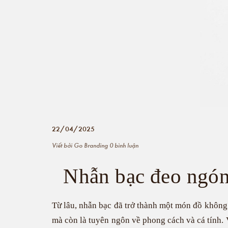
22/04/2025
Viết bởi
Go Branding
0 bình luận
Nhẫn bạc đeo ngón 
Từ lâu, nhẫn bạc đã trở thành một món đồ không 
mà còn là tuyên ngôn về phong cách và cá tính.