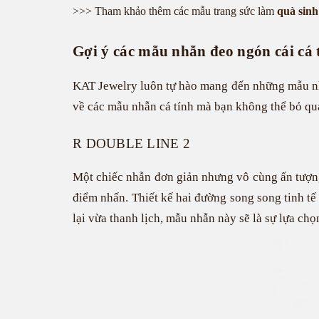
>>> Tham khảo thêm các mẫu trang sức làm
quà sinh
Gợi ý các mẫu nhẫn đeo ngón cái cá
KAT Jewelry luôn tự hào mang đến những mẫu nh
về các mẫu nhẫn cá tính mà bạn không thể bỏ qu
R DOUBLE LINE 2
Một chiếc nhẫn đơn giản nhưng vô cùng ấn tượ
điểm nhấn. Thiết kế hai đường song song tinh tế
lại vừa thanh lịch, mẫu nhẫn này sẽ là sự lựa ch