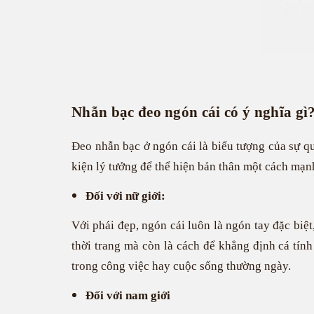
Nhẫn bạc đeo ngón cái có ý nghĩa gì
Đeo nhẫn bạc ở ngón cái là biểu tượng của sự qu
kiện lý tưởng để thể hiện bản thân một cách mạn
Đối với nữ giới:
Với phái đẹp, ngón cái luôn là ngón tay đặc biệt
thời trang mà còn là cách để khẳng định cá tính
trong công việc hay cuộc sống thường ngày.
Đối với nam giới