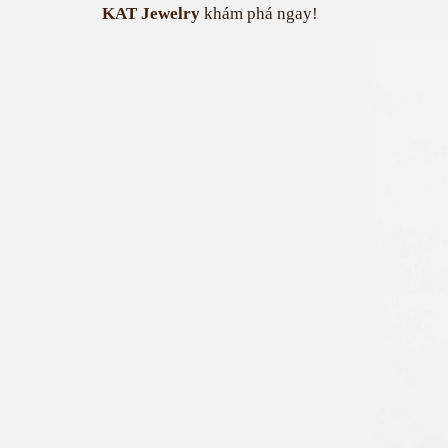
KAT Jewelry
khám phá ngay!