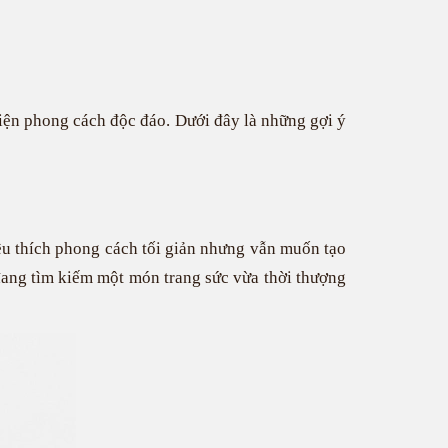
ện phong cách độc đáo. Dưới đây là những gợi ý
êu thích phong cách tối giản nhưng vẫn muốn tạo
 đang tìm kiếm một món trang sức vừa thời thượng