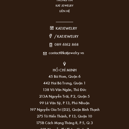
KAT JEWELRY
LIÊN HỆ
KATJEWELRY
/KATJEWELRY
089.6162.868
contact@katjewelry.vn
HỒ CHÍ MINH
45 Bà Hom, Quận 6
442 Hai Bà Trưng, Quận 1
138 Võ Văn Ngân, Thủ Đức
213A Nguyễn Trãi, P.2, Quận 5
99 Lê Văn Sỹ, P.13, Phú Nhuận
197 Nguyễn Gia Trí (D2), Quận Bình Thạnh
275 Tô Hiến Thành, P.13, Quận 10
175B Cách Mạng Tháng 8, P.5, Q.3