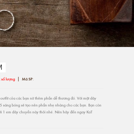
M
|
 số lượng
Mã SP:
utfit của các bạn nữ thêm phần dễ thương đó. Với mặt dây
 sáng bóng sẽ tạo nên phần nhẹ nhàng cho các bạn. Bạn còn
với 1 em dây chuyền này thôi nhé. Nên hãy đến ngay KaT