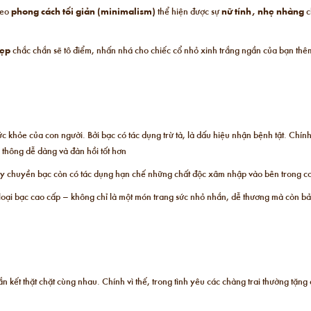
heo
phong cách tối giản (minimalism)
thể hiện được sự
nữ tính, nhẹ nhàng
c
đẹp
chắc chắn sẽ tô điểm, nhấn nhá cho chiếc cổ nhỏ xinh trắng ngần của bạn thê
c khỏe của con người. Bởi bạc có tác dụng trừ tà, là dấu hiệu nhận bệnh tật. Chí
thông dễ dàng và đàn hồi tốt hơn
dây chuyền bạc còn có tác dụng hạn chế những chất độc xâm nhập vào bên trong cơ
loại bạc cao cấp – không chỉ là một món trang sức nhỏ nhắn, dễ thương mà còn b
n kết thặt chặt cùng nhau. Chính vì thế, trong tình yêu các chàng trai thường tặ