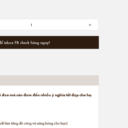
+
để inbox FB check hàng ngay!
i đeo mà còn đem đến nhiều ý nghĩa tốt đẹp cho họ.
hất làm tăng độ cứng và sáng bóng cho bạc).