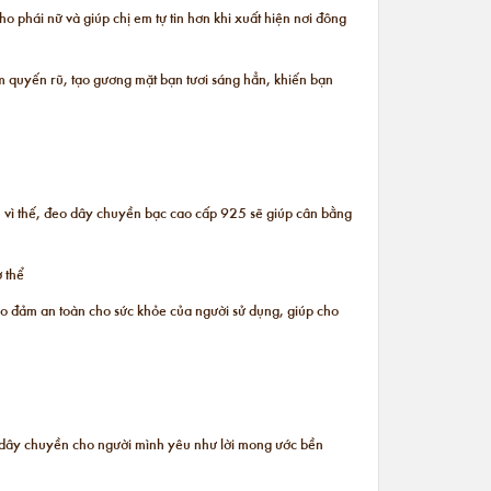
ho phái nữ và giúp chị em tự tin hơn khi xuất hiện nơi đông
m quyến rũ, tạo gương mặt bạn tươi sáng hẳn, khiến bạn
nh vì thế, đeo dây chuyền bạc cao cấp 925 sẽ giúp cân bằng
 thể
ảo đảm an toàn cho sức khỏe của người sử dụng, giúp cho
ng dây chuyền cho người mình yêu như lời mong ước bền