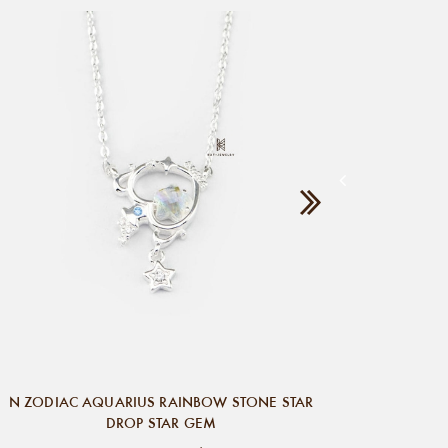
N ZOD
N ZODIAC AQUARIUS RAINBOW STONE STAR
DROP STAR GEM