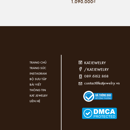
1.090.000₫
KATJEWELRY
TRANG CHỦ
TRANG SỨC
/KATJEWELRY
INSTAGRAM
089.6162.868
BỘ SƯU TẬP
contact@katjewelry.vn
BÀI VIẾT
THÔNG TIN
KAT JEWELRY
LIÊN HỆ