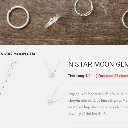
N STAR MOON GEM
N STAR MOON GE
Tình trạng:
Liên hệ Facebook để check
Dây chuyền bạc mảnh dẻ này sẽ giúp o
chuyền nhỏ bé được làm bằng bạc 925
có thể kết hợp nhiều phong cách chỉ 
Jewelry và thử lên đi nào.