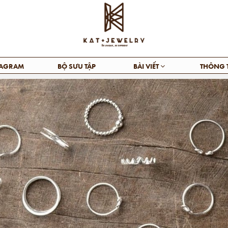
TAGRAM
BỘ SƯU TẬP
BÀI VIẾT
THÔNG 