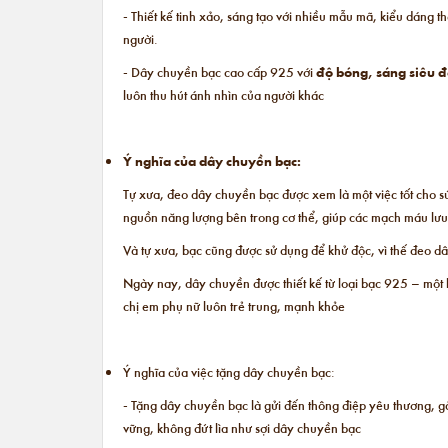
- Thiết kế tinh xảo, sáng tạo với nhiều mẫu mã, kiểu dáng t
người.
- Dây chuyền bạc cao cấp 925 với
độ bóng, sáng siêu 
luôn thu hút ánh nhìn của người khác
Ý nghĩa của dây chuyền bạc:
Tự xưa, đeo dây chuyền bạc được xem là một việc tốt cho sứ
nguồn năng lượng bên trong cơ thể, giúp các mạch máu lưu 
Và tự xưa, bạc cũng được sử dụng để khử độc, vì thế đeo 
Ngày nay, dây chuyền được thiết kế từ loại bạc 925 – một 
chị em phụ nữ luôn trẻ trung, mạnh khỏe
Ý nghĩa của việc tặng dây chuyền bạc:
- Tặng dây chuyền bạc là gửi đến thông điệp yêu thương, gắ
vững, không đứt lìa như sợi dây chuyền bạc