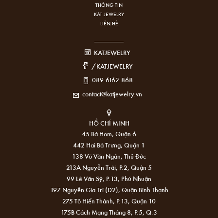
THÔNG TIN
KAT JEWELRY
LIÊN HỆ
KATJEWELRY
/KATJEWELRY
089.6162.868
contact@katjewelry.vn
HỒ CHÍ MINH
45 Bà Hom, Quận 6
442 Hai Bà Trưng, Quận 1
138 Võ Văn Ngân, Thủ Đức
213A Nguyễn Trãi, P.2, Quận 5
99 Lê Văn Sỹ, P.13, Phú Nhuận
197 Nguyễn Gia Trí (D2), Quận Bình Thạnh
275 Tô Hiến Thành, P.13, Quận 10
175B Cách Mạng Tháng 8, P.5, Q.3