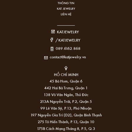
THÔNG TIN
KAT JEWELRY
LIÊN HỆ
KATJEWELRY
/KATJEWELRY
089.6162.868
contact@katjewelry.vn
HỒ CHÍ MINH
45 Bà Hom, Quận 6
442 Hai Bà Trưng, Quận 1
138 Võ Văn Ngân, Thủ Đức
213A Nguyễn Trãi, P.2, Quận 5
99 Lê Văn Sỹ, P.13, Phú Nhuận
197 Nguyễn Gia Trí (D2), Quận Bình Thạnh
275 Tô Hiến Thành, P.13, Quận 10
175B Cách Mạng Tháng 8, P.5, Q.3