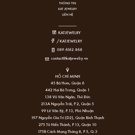
THÔNG TIN
KAT JEWELRY
LIÊN HỆ
KATJEWELRY
/KATJEWELRY
089.6162.868
contact@katjewelry.vn
HỒ CHÍ MINH
45 Bà Hom, Quận 6
442 Hai Bà Trưng, Quận 1
138 Võ Văn Ngân, Thủ Đức
213A Nguyễn Trãi, P.2, Quận 5
99 Lê Văn Sỹ, P.13, Phú Nhuận
197 Nguyễn Gia Trí (D2), Quận Bình Thạnh
275 Tô Hiến Thành, P.13, Quận 10
175B Cách Mạng Tháng 8, P.5, Q.3