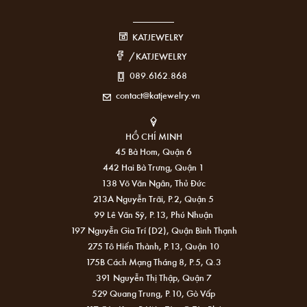
KATJEWELRY
/KATJEWELRY
089.6162.868
contact@katjewelry.vn
HỒ CHÍ MINH
45 Bà Hom, Quận 6
442 Hai Bà Trưng, Quận 1
138 Võ Văn Ngân, Thủ Đức
213A Nguyễn Trãi, P.2, Quận 5
99 Lê Văn Sỹ, P.13, Phú Nhuận
197 Nguyễn Gia Trí (D2), Quận Bình Thạnh
275 Tô Hiến Thành, P.13, Quận 10
175B Cách Mạng Tháng 8, P.5, Q.3
391 Nguyễn Thị Thập, Quận 7
529 Quang Trung, P.10, Gò Vấp