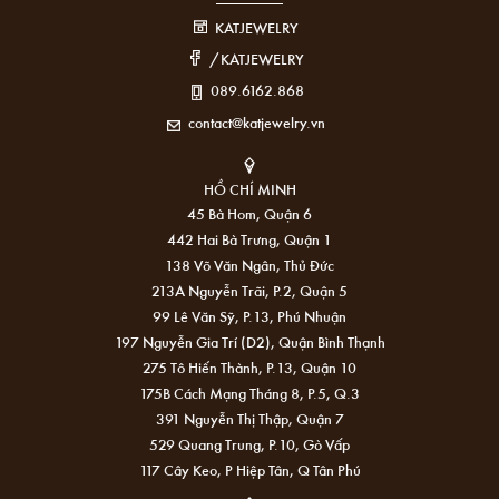
KATJEWELRY
/KATJEWELRY
089.6162.868
contact@katjewelry.vn
HỒ CHÍ MINH
45 Bà Hom, Quận 6
442 Hai Bà Trưng, Quận 1
138 Võ Văn Ngân, Thủ Đức
213A Nguyễn Trãi, P.2, Quận 5
99 Lê Văn Sỹ, P.13, Phú Nhuận
197 Nguyễn Gia Trí (D2), Quận Bình Thạnh
275 Tô Hiến Thành, P.13, Quận 10
175B Cách Mạng Tháng 8, P.5, Q.3
391 Nguyễn Thị Thập, Quận 7
529 Quang Trung, P.10, Gò Vấp
117 Cây Keo, P Hiệp Tân, Q Tân Phú