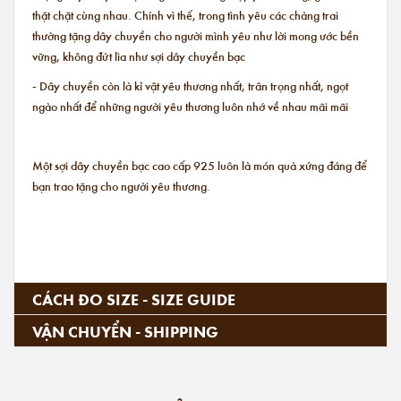
thặt chặt cùng nhau. Chính vì thế, trong tình yêu các chàng trai
thường tặng dây chuyền cho người mình yêu như lời mong ước bền
vững, không đứt lìa như sợi dây chuyền bạc
- Dây chuyền còn là kỉ vật yêu thương nhất, trân trọng nhất, ngọt
ngào nhất để những người yêu thương luôn nhớ về nhau mãi mãi
Một sợi dây chuyền bạc cao cấp 925 luôn là món quà xứng đáng để
bạn trao tặng cho người yêu thương.
CÁCH ĐO SIZE - SIZE GUIDE
VẬN CHUYỂN - SHIPPING