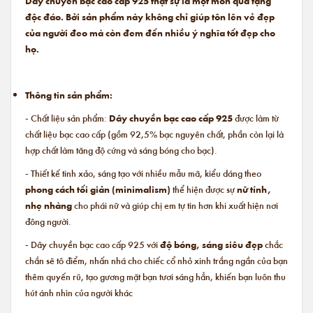
Dây chuyền bạc cao cấp 925 thật sự là một món quà tặng
độc đáo. Bởi sản phẩm này không chỉ giúp tôn lên vẻ đẹp
của người đeo mà còn đem đến nhiều ý nghĩa tốt đẹp cho
họ.
Thông tin sản phẩm:
- Chất liệu sản phẩm:
Dây chuyền bạc cao cấp 925
được làm từ
chất liệu bạc cao cấp (gồm 92,5% bạc nguyên chất, phần còn lại là
hợp chất làm tăng độ cứng và sáng bóng cho bạc).
- Thiết kế tinh xảo, sáng tạo với nhiều mẫu mã, kiểu dáng theo
phong cách tối giản (minimalism)
thể hiện được sự
nữ tính,
nhẹ nhàng
cho phái nữ và giúp chị em tự tin hơn khi xuất hiện nơi
đông người.
- Dây chuyền bạc cao cấp 925 với
độ bóng, sáng siêu đẹp
chắc
chắn sẽ tô điểm, nhấn nhá cho chiếc cổ nhỏ xinh trắng ngần của bạn
thêm quyến rũ, tạo gương mặt bạn tươi sáng hẳn, khiến bạn luôn thu
hút ánh nhìn của người khác