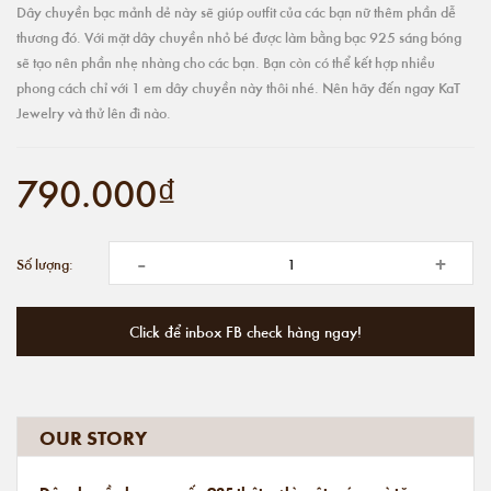
Dây chuyền bạc mảnh dẻ này sẽ giúp outfit của các bạn nữ thêm phần dễ
thương đó. Với mặt dây chuyền nhỏ bé được làm bằng bạc 925 sáng bóng
sẽ tạo nên phần nhẹ nhàng cho các bạn. Bạn còn có thể kết hợp nhiều
phong cách chỉ với 1 em dây chuyền này thôi nhé. Nên hãy đến ngay KaT
Jewelry và thử lên đi nào.
790.000₫
-
+
Số lượng:
Click để inbox FB check hàng ngay!
OUR STORY