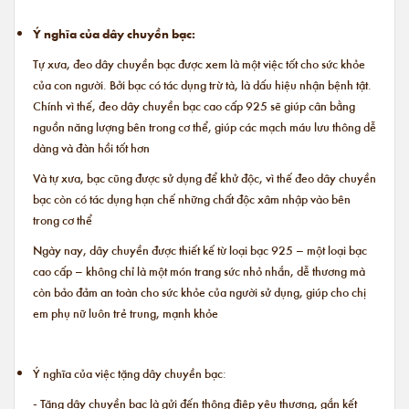
Ý nghĩa của dây chuyền bạc:
Tự xưa, đeo dây chuyền bạc được xem là một việc tốt cho sức khỏe
của con người. Bởi bạc có tác dụng trừ tà, là dấu hiệu nhận bệnh tật.
Chính vì thế, đeo dây chuyền bạc cao cấp 925 sẽ giúp cân bằng
nguồn năng lượng bên trong cơ thể, giúp các mạch máu lưu thông dễ
dàng và đàn hồi tốt hơn
Và tự xưa, bạc cũng được sử dụng để khử độc, vì thế đeo dây chuyền
bạc còn có tác dụng hạn chế những chất độc xâm nhập vào bên
trong cơ thể
Ngày nay, dây chuyền được thiết kế từ loại bạc 925 – một loại bạc
cao cấp – không chỉ là một món trang sức nhỏ nhắn, dễ thương mà
còn bảo đảm an toàn cho sức khỏe của người sử dụng, giúp cho chị
em phụ nữ luôn trẻ trung, mạnh khỏe
Ý nghĩa của việc tặng dây chuyền bạc:
- Tặng dây chuyền bạc là gửi đến thông điệp yêu thương, gắn kết