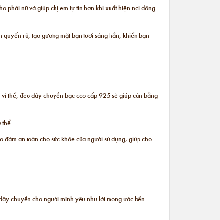
ho phái nữ và giúp chị em tự tin hơn khi xuất hiện nơi đông
m quyến rũ, tạo gương mặt bạn tươi sáng hẳn, khiến bạn
nh vì thế, đeo dây chuyền bạc cao cấp 925 sẽ giúp cân bằng
 thể
ảo đảm an toàn cho sức khỏe của người sử dụng, giúp cho
ng dây chuyền cho người mình yêu như lời mong ước bền