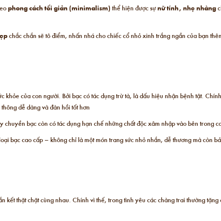
heo
phong cách tối giản (minimalism)
thể hiện được sự
nữ tính, nhẹ nhàng
c
đẹp
chắc chắn sẽ tô điểm, nhấn nhá cho chiếc cổ nhỏ xinh trắng ngần của bạn thê
c khỏe của con người. Bởi bạc có tác dụng trừ tà, là dấu hiệu nhận bệnh tật. Chí
thông dễ dàng và đàn hồi tốt hơn
dây chuyền bạc còn có tác dụng hạn chế những chất độc xâm nhập vào bên trong cơ
loại bạc cao cấp – không chỉ là một món trang sức nhỏ nhắn, dễ thương mà còn b
n kết thặt chặt cùng nhau. Chính vì thế, trong tình yêu các chàng trai thường tặ