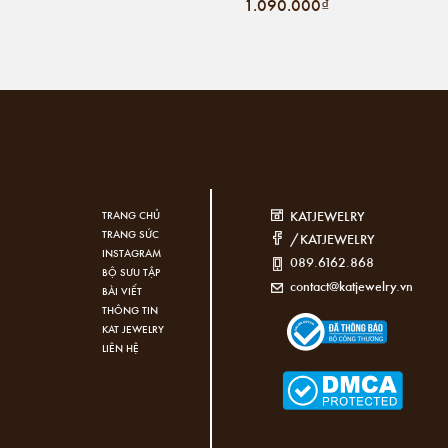
1.090.000₫
KATJEWELRY
TRANG CHỦ
TRANG SỨC
/KATJEWELRY
INSTAGRAM
089.6162.868
BỘ SƯU TẬP
contact@katjewelry.vn
BÀI VIẾT
THÔNG TIN
KAT JEWELRY
LIÊN HỆ