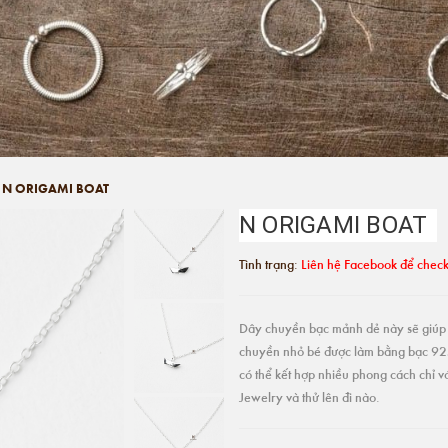
N ORIGAMI BOAT
N ORIGAMI BOAT
Tình trạng:
Liên hệ Facebook để check
Dây chuyền bạc mảnh dẻ này sẽ giúp o
chuyền nhỏ bé được làm bằng bạc 925
có thể kết hợp nhiều phong cách chỉ 
Jewelry và thử lên đi nào.