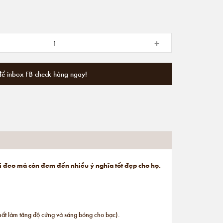
+
để inbox FB check hàng ngay!
i đeo mà còn đem đến nhiều ý nghĩa tốt đẹp cho họ.
hất làm tăng độ cứng và sáng bóng cho bạc).