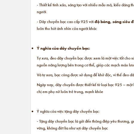
- Thiết kế tinh xảo, sáng tạo với nhiều mẫu mã, kiểu dáng t
người.
- Dây chuyền bạc cao cấp 925 với
độ bóng, sáng siêu 
luôn thu hút ánh nhìn của người khác
Ý nghĩa của dây chuyền bạc:
Tự xưa, đeo dây chuyền bạc được xem là một việc tốt cho sứ
nguồn năng lượng bên trong cơ thể, giúp các mạch máu lưu 
Và tự xưa, bạc cũng được sử dụng để khử độc, vì thế đeo 
Ngày nay, dây chuyền được thiết kế từ loại bạc 925 – một 
chị em phụ nữ luôn trẻ trung, mạnh khỏe
Ý nghĩa của việc tặng dây chuyền bạc:
- Tặng dây chuyền bạc là gửi đến thông điệp yêu thương, gắ
vững, không đứt lìa như sợi dây chuyền bạc