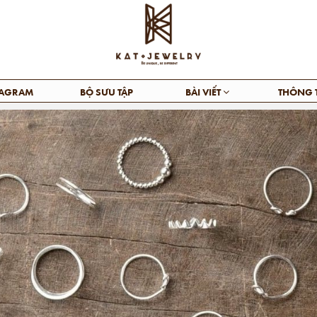
TAGRAM
BỘ SƯU TẬP
BÀI VIẾT
THÔNG 