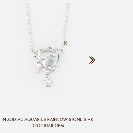
N ZOD
N ZODIAC AQUARIUS RAINBOW STONE STAR
DROP STAR GEM