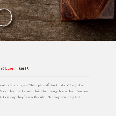
|
 số lượng
Mã SP:
utfit của các bạn nữ thêm phần dễ thương đó. Với mặt dây
 sáng bóng sẽ tạo nên phần nhẹ nhàng cho các bạn. Bạn còn
với 1 em dây chuyền này thôi nhé. Nên hãy đến ngay KaT