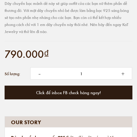
Dây chuyền bạc mảnh dẻ này sẽ giúp outfit của các bạn nữ thêm phần dễ
thương đó. Với mặt dây chuyền nhỏ bé được làm bằng bạc 925 sáng bóng
sẽ tạo nên phần nhẹ nhàng cho các bạn. Bạn còn có thể kết hợp nhiều
phong cách chỉ với 1 em dây chuyền này thôi nhé. Nên hãy đến ngay KaT
Jewelry và thử lên đi nào.
790.000₫
-
+
Số lượng:
Click để inbox FB check hàng ngay!
OUR STORY