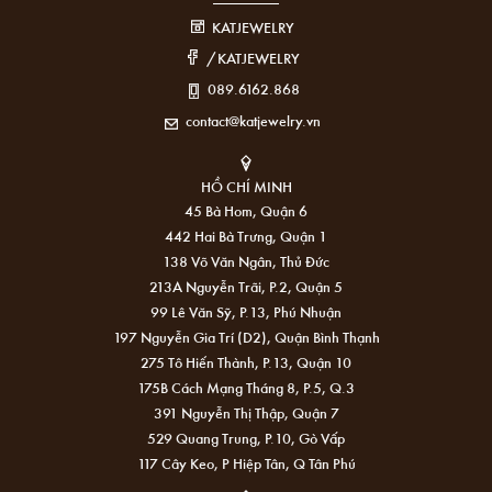
KATJEWELRY
/KATJEWELRY
089.6162.868
contact@katjewelry.vn
HỒ CHÍ MINH
45 Bà Hom, Quận 6
442 Hai Bà Trưng, Quận 1
138 Võ Văn Ngân, Thủ Đức
213A Nguyễn Trãi, P.2, Quận 5
99 Lê Văn Sỹ, P.13, Phú Nhuận
197 Nguyễn Gia Trí (D2), Quận Bình Thạnh
275 Tô Hiến Thành, P.13, Quận 10
175B Cách Mạng Tháng 8, P.5, Q.3
391 Nguyễn Thị Thập, Quận 7
529 Quang Trung, P.10, Gò Vấp
117 Cây Keo, P Hiệp Tân, Q Tân Phú