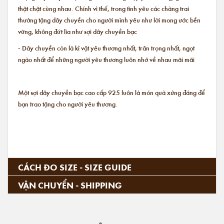
thặt chặt cùng nhau. Chính vì thế, trong tình yêu các chàng trai
thường tặng dây chuyền cho người mình yêu như lời mong ước bền
vững, không đứt lìa như sợi dây chuyền bạc
- Dây chuyền còn là kỉ vật yêu thương nhất, trân trọng nhất, ngọt
ngào nhất để những người yêu thương luôn nhớ về nhau mãi mãi
Một sợi dây chuyền bạc cao cấp 925 luôn là món quà xứng đáng để
bạn trao tặng cho người yêu thương.
CÁCH ĐO SIZE - SIZE GUIDE
VẬN CHUYỂN - SHIPPING