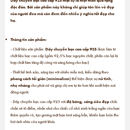
Dây chuyền bạc cao cấp 925 thật sự là một món quà tặng
độc đáo. Bởi sản phẩm này không chỉ giúp tôn lên vẻ đẹp
của người đeo mà còn đem đến nhiều ý nghĩa tốt đẹp cho
họ.
Thông tin sản phẩm:
- Chất liệu sản phẩm:
Dây chuyền bạc cao cấp 925
được làm từ
chất liệu bạc cao cấp (gồm 92,5% bạc nguyên chất, phần còn lại là
hợp chất làm tăng độ cứng và sáng bóng cho bạc).
- Thiết kế tinh xảo, sáng tạo với nhiều mẫu mã, kiểu dáng theo
phong cách tối giản (minimalism)
thể hiện được sự
nữ tính,
nhẹ nhàng
cho phái nữ và giúp chị em tự tin hơn khi xuất hiện nơi
đông người.
- Dây chuyền bạc cao cấp 925 với
độ bóng, sáng siêu đẹp
chắc
chắn sẽ tô điểm, nhấn nhá cho chiếc cổ nhỏ xinh trắng ngần của bạn
thêm quyến rũ, tạo gương mặt bạn tươi sáng hẳn, khiến bạn luôn thu
hút ánh nhìn của người khác