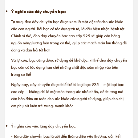
Ý nghĩa của dây chuyền bạc:
Tự xưa, đeo dây chuyền bạc được xem là một việc tốt cho sức khỏe
của con người. Bởi bạc có tác dụng trừ tà, là dấu hiệu nhận bệnh tật.
Chính vì thế, đeo dây chuyền bạc cao cấp 925 sẽ giúp cân bằng
nguồn năng lượng bên trong cơ thể, giúp các mạch máu lưu thông dễ
dàng và đàn hồi tốt hơn
Và tự xưa, bạc cũng được sử dụng để khử độc, vì thế đeo dây chuyền
bạc còn có tác dụng hạn chế những chất độc xâm nhập vào bên
trong cơ thể
Ngày nay, dây chuyền được thiết kế từ loại bạc 925 – một loại bạc
cao cấp – không chỉ là một món trang sức nhỏ nhắn, dễ thương mà
còn bảo đảm an toàn cho sức khỏe của người sử dụng, giúp cho chị
em phụ nữ luôn trẻ trung, mạnh khỏe
Ý nghĩa của việc tặng dây chuyền bạc:
- Tặng dây chuyền bạc là gửi đến thông điệp yêu thương, gắn kết