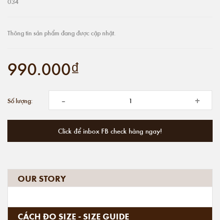
034
Thông tin sản phẩm đang được cập nhật.
990.000₫
-
+
Số lượng:
Click để inbox FB check hàng ngay!
OUR STORY
CÁCH ĐO SIZE - SIZE GUIDE