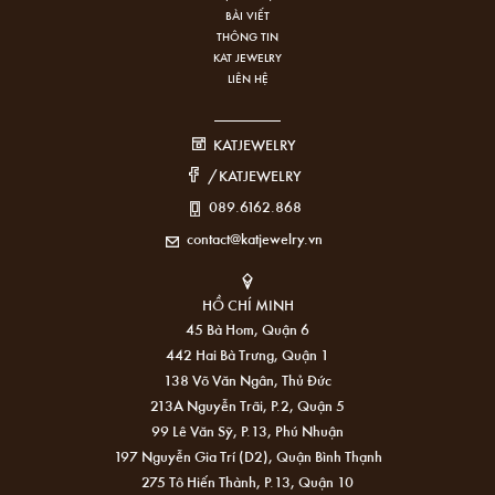
BÀI VIẾT
THÔNG TIN
KAT JEWELRY
LIÊN HỆ
KATJEWELRY
/KATJEWELRY
089.6162.868
contact@katjewelry.vn
HỒ CHÍ MINH
45 Bà Hom, Quận 6
442 Hai Bà Trưng, Quận 1
138 Võ Văn Ngân, Thủ Đức
213A Nguyễn Trãi, P.2, Quận 5
99 Lê Văn Sỹ, P.13, Phú Nhuận
197 Nguyễn Gia Trí (D2), Quận Bình Thạnh
275 Tô Hiến Thành, P.13, Quận 10