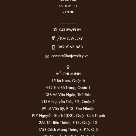
KAT JEWELRY
LIÊN HỆ
KATJEWELRY
/KATJEWELRY
089.6162.868
contact@katjewelry.vn
HỒ CHÍ MINH
45 Bà Hom, Quận 6
442 Hai Bà Trưng, Quận 1
138 Võ Văn Ngân, Thủ Đức
213A Nguyễn Trãi, P.2, Quận 5
99 Lê Văn Sỹ, P.13, Phú Nhuận
197 Nguyễn Gia Trí (D2), Quận Bình Thạnh
275 Tô Hiến Thành, P.13, Quận 10
175B Cách Mạng Tháng 8, P.5, Q.3