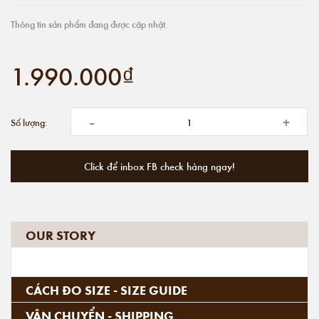
Thông tin sản phẩm đang được cập nhật.
1.990.000₫
-
+
Số lượng:
Click để inbox FB check hàng ngay!
OUR STORY
CÁCH ĐO SIZE - SIZE GUIDE
VẬN CHUYỂN - SHIPPING