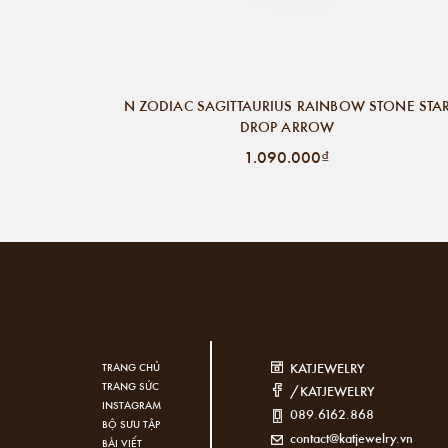
N ZODIAC SAGITTAURIUS RAINBOW STONE STA
DROP ARROW
1.090.000₫
KATJEWELRY
TRANG CHỦ
TRANG SỨC
/KATJEWELRY
INSTAGRAM
089.6162.868
BỘ SƯU TẬP
contact@katjewelry.vn
BÀI VIẾT