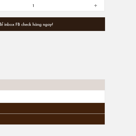
+
để inbox FB check hàng ngay!