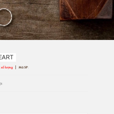
HEART
|
 số lượng
Mã SP:
ật.