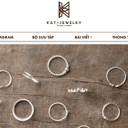
TAGRAM
BỘ SƯU TẬP
BÀI VIẾT
THÔNG 