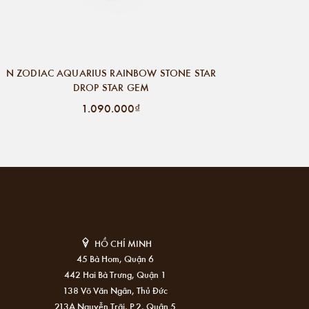
N ZODIAC AQUARIUS RAINBOW STONE STAR
DROP STAR GEM
1.090.000₫
HỒ CHÍ MINH
45 Bà Hom, Quận 6
442 Hai Bà Trưng, Quận 1
138 Võ Văn Ngân, Thủ Đức
213A Nguyễn Trãi, P.2, Quận 5