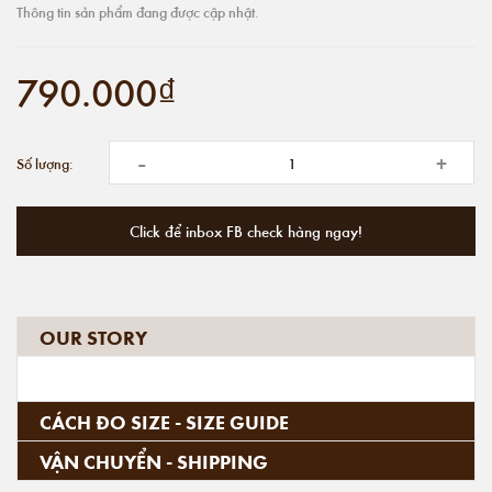
Thông tin sản phẩm đang được cập nhật.
790.000₫
-
+
Số lượng:
Click để inbox FB check hàng ngay!
OUR STORY
CÁCH ĐO SIZE - SIZE GUIDE
VẬN CHUYỂN - SHIPPING