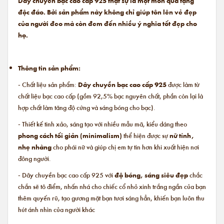
Dây chuyền bạc cao cấp 925 thật sự là một món quà tặng
độc đáo. Bởi sản phẩm này không chỉ giúp tôn lên vẻ đẹp
của người đeo mà còn đem đến nhiều ý nghĩa tốt đẹp cho
họ.
Thông tin sản phẩm:
- Chất liệu sản phẩm:
Dây chuyền bạc cao cấp 925
được làm từ
chất liệu bạc cao cấp (gồm 92,5% bạc nguyên chất, phần còn lại là
hợp chất làm tăng độ cứng và sáng bóng cho bạc).
- Thiết kế tinh xảo, sáng tạo với nhiều mẫu mã, kiểu dáng theo
phong cách tối giản (minimalism)
thể hiện được sự
nữ tính,
nhẹ nhàng
cho phái nữ và giúp chị em tự tin hơn khi xuất hiện nơi
đông người.
- Dây chuyền bạc cao cấp 925 với
độ bóng, sáng siêu đẹp
chắc
chắn sẽ tô điểm, nhấn nhá cho chiếc cổ nhỏ xinh trắng ngần của bạn
thêm quyến rũ, tạo gương mặt bạn tươi sáng hẳn, khiến bạn luôn thu
hút ánh nhìn của người khác