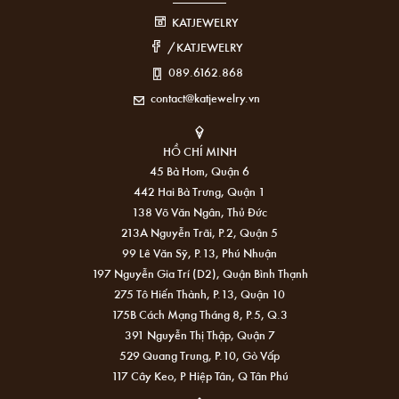
KATJEWELRY
/KATJEWELRY
089.6162.868
contact@katjewelry.vn
HỒ CHÍ MINH
45 Bà Hom, Quận 6
442 Hai Bà Trưng, Quận 1
138 Võ Văn Ngân, Thủ Đức
213A Nguyễn Trãi, P.2, Quận 5
99 Lê Văn Sỹ, P.13, Phú Nhuận
197 Nguyễn Gia Trí (D2), Quận Bình Thạnh
275 Tô Hiến Thành, P.13, Quận 10
175B Cách Mạng Tháng 8, P.5, Q.3
391 Nguyễn Thị Thập, Quận 7
529 Quang Trung, P.10, Gò Vấp
117 Cây Keo, P Hiệp Tân, Q Tân Phú