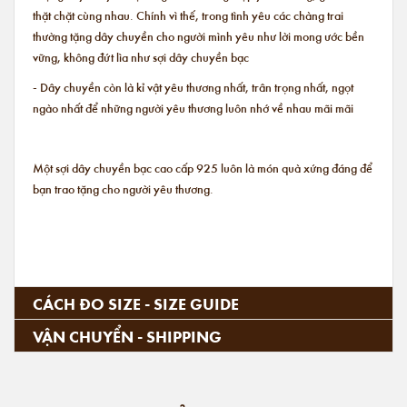
thặt chặt cùng nhau. Chính vì thế, trong tình yêu các chàng trai
thường tặng dây chuyền cho người mình yêu như lời mong ước bền
vững, không đứt lìa như sợi dây chuyền bạc
- Dây chuyền còn là kỉ vật yêu thương nhất, trân trọng nhất, ngọt
ngào nhất để những người yêu thương luôn nhớ về nhau mãi mãi
Một sợi dây chuyền bạc cao cấp 925 luôn là món quà xứng đáng để
bạn trao tặng cho người yêu thương.
CÁCH ĐO SIZE - SIZE GUIDE
VẬN CHUYỂN - SHIPPING