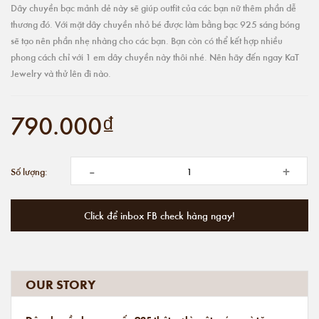
Dây chuyền bạc mảnh dẻ này sẽ giúp outfit của các bạn nữ thêm phần dễ
thương đó. Với mặt dây chuyền nhỏ bé được làm bằng bạc 925 sáng bóng
sẽ tạo nên phần nhẹ nhàng cho các bạn. Bạn còn có thể kết hợp nhiều
phong cách chỉ với 1 em dây chuyền này thôi nhé. Nên hãy đến ngay KaT
Jewelry và thử lên đi nào.
790.000₫
-
+
Số lượng:
Click để inbox FB check hàng ngay!
OUR STORY