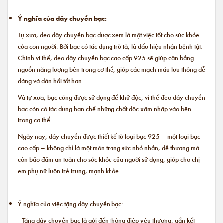
Ý nghĩa của dây chuyền bạc:
Tự xưa, đeo dây chuyền bạc được xem là một việc tốt cho sức khỏe
của con người. Bởi bạc có tác dụng trừ tà, là dấu hiệu nhận bệnh tật.
Chính vì thế, đeo dây chuyền bạc cao cấp 925 sẽ giúp cân bằng
nguồn năng lượng bên trong cơ thể, giúp các mạch máu lưu thông dễ
dàng và đàn hồi tốt hơn
Và tự xưa, bạc cũng được sử dụng để khử độc, vì thế đeo dây chuyền
bạc còn có tác dụng hạn chế những chất độc xâm nhập vào bên
trong cơ thể
Ngày nay, dây chuyền được thiết kế từ loại bạc 925 – một loại bạc
cao cấp – không chỉ là một món trang sức nhỏ nhắn, dễ thương mà
còn bảo đảm an toàn cho sức khỏe của người sử dụng, giúp cho chị
em phụ nữ luôn trẻ trung, mạnh khỏe
Ý nghĩa của việc tặng dây chuyền bạc:
- Tặng dây chuyền bạc là gửi đến thông điệp yêu thương, gắn kết