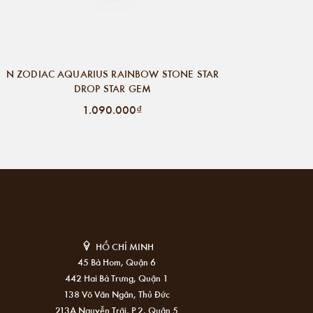
N ZODIAC AQUARIUS RAINBOW STONE STAR
DROP STAR GEM
1.090.000₫
HỒ CHÍ MINH
45 Bà Hom, Quận 6
442 Hai Bà Trưng, Quận 1
138 Võ Văn Ngân, Thủ Đức
213A Nguyễn Trãi, P.2, Quận 5