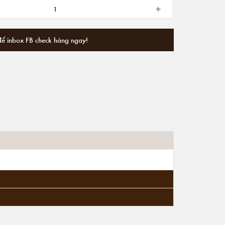
+
để inbox FB check hàng ngay!