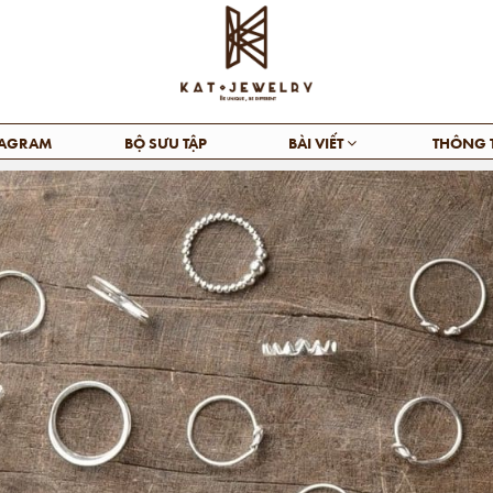
TAGRAM
BỘ SƯU TẬP
BÀI VIẾT
THÔNG 