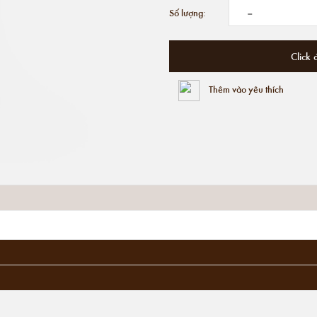
-
Số lượng:
Click 
Thêm vào yêu thích