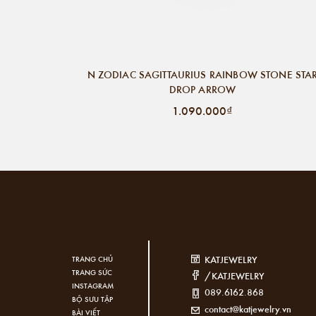
N ZODIAC SAGITTAURIUS RAINBOW STONE STA
DROP ARROW
1.090.000₫
KATJEWELRY
TRANG CHỦ
TRANG SỨC
/KATJEWELRY
INSTAGRAM
089.6162.868
BỘ SƯU TẬP
contact@katjewelry.vn
BÀI VIẾT