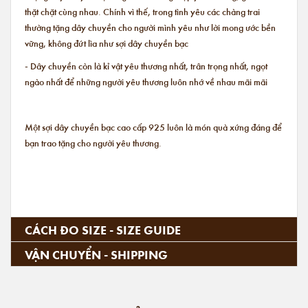
thặt chặt cùng nhau. Chính vì thế, trong tình yêu các chàng trai
thường tặng dây chuyền cho người mình yêu như lời mong ước bền
vững, không đứt lìa như sợi dây chuyền bạc
- Dây chuyền còn là kỉ vật yêu thương nhất, trân trọng nhất, ngọt
ngào nhất để những người yêu thương luôn nhớ về nhau mãi mãi
Một sợi dây chuyền bạc cao cấp 925 luôn là món quà xứng đáng để
bạn trao tặng cho người yêu thương.
CÁCH ĐO SIZE - SIZE GUIDE
VẬN CHUYỂN - SHIPPING