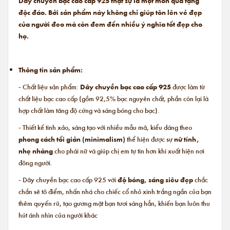
Dây chuyền bạc cao cấp 925 thật sự là một món quà tặng
độc đáo. Bởi sản phẩm này không chỉ giúp tôn lên vẻ đẹp
của người đeo mà còn đem đến nhiều ý nghĩa tốt đẹp cho
họ.
Thông tin sản phẩm:
- Chất liệu sản phẩm:
Dây chuyền bạc cao cấp 925
được làm từ
chất liệu bạc cao cấp (gồm 92,5% bạc nguyên chất, phần còn lại là
hợp chất làm tăng độ cứng và sáng bóng cho bạc).
- Thiết kế tinh xảo, sáng tạo với nhiều mẫu mã, kiểu dáng theo
phong cách tối giản (minimalism)
thể hiện được sự
nữ tính,
nhẹ nhàng
cho phái nữ và giúp chị em tự tin hơn khi xuất hiện nơi
đông người.
- Dây chuyền bạc cao cấp 925 với
độ bóng, sáng siêu đẹp
chắc
chắn sẽ tô điểm, nhấn nhá cho chiếc cổ nhỏ xinh trắng ngần của bạn
thêm quyến rũ, tạo gương mặt bạn tươi sáng hẳn, khiến bạn luôn thu
hút ánh nhìn của người khác