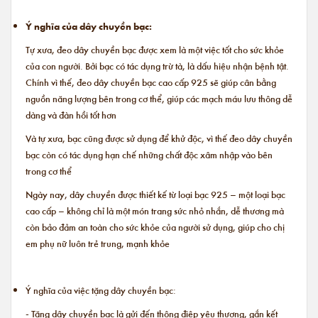
Ý nghĩa của dây chuyền bạc:
Tự xưa, đeo dây chuyền bạc được xem là một việc tốt cho sức khỏe
của con người. Bởi bạc có tác dụng trừ tà, là dấu hiệu nhận bệnh tật.
Chính vì thế, đeo dây chuyền bạc cao cấp 925 sẽ giúp cân bằng
nguồn năng lượng bên trong cơ thể, giúp các mạch máu lưu thông dễ
dàng và đàn hồi tốt hơn
Và tự xưa, bạc cũng được sử dụng để khử độc, vì thế đeo dây chuyền
bạc còn có tác dụng hạn chế những chất độc xâm nhập vào bên
trong cơ thể
Ngày nay, dây chuyền được thiết kế từ loại bạc 925 – một loại bạc
cao cấp – không chỉ là một món trang sức nhỏ nhắn, dễ thương mà
còn bảo đảm an toàn cho sức khỏe của người sử dụng, giúp cho chị
em phụ nữ luôn trẻ trung, mạnh khỏe
Ý nghĩa của việc tặng dây chuyền bạc:
- Tặng dây chuyền bạc là gửi đến thông điệp yêu thương, gắn kết