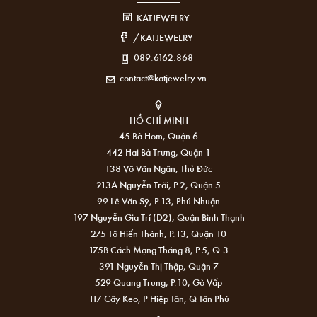
KATJEWELRY
/KATJEWELRY
089.6162.868
contact@katjewelry.vn
HỒ CHÍ MINH
45 Bà Hom, Quận 6
442 Hai Bà Trưng, Quận 1
138 Võ Văn Ngân, Thủ Đức
213A Nguyễn Trãi, P.2, Quận 5
99 Lê Văn Sỹ, P.13, Phú Nhuận
197 Nguyễn Gia Trí (D2), Quận Bình Thạnh
275 Tô Hiến Thành, P.13, Quận 10
175B Cách Mạng Tháng 8, P.5, Q.3
391 Nguyễn Thị Thập, Quận 7
529 Quang Trung, P.10, Gò Vấp
117 Cây Keo, P Hiệp Tân, Q Tân Phú