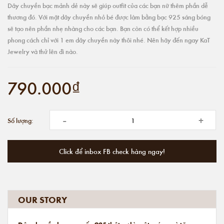
Dây chuyền bạc mảnh dẻ này sẽ giúp outfit của các bạn nữ thêm phần dễ
thương đó. Với mặt dây chuyền nhỏ bé được làm bằng bạc 925 sáng bóng
sẽ tạo nên phần nhẹ nhàng cho các bạn. Bạn còn có thể kết hợp nhiều
phong cách chỉ với 1 em dây chuyền này thôi nhé. Nên hãy đến ngay KaT
Jewelry và thử lên đi nào.
790.000₫
-
+
Số lượng:
Click để inbox FB check hàng ngay!
OUR STORY