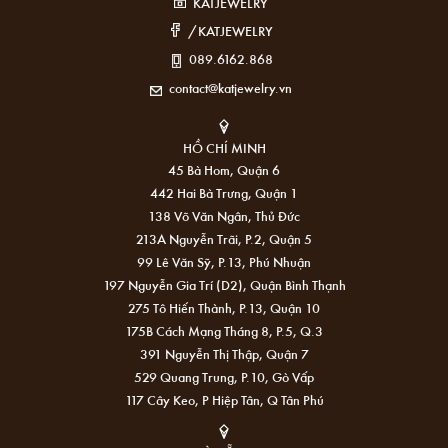
KATJEWELRY
/KATJEWELRY
089.6162.868
contact@katjewelry.vn
HỒ CHÍ MINH
45 Bà Hom, Quận 6
442 Hai Bà Trưng, Quận 1
138 Võ Văn Ngân, Thủ Đức
213A Nguyễn Trãi, P.2, Quận 5
99 Lê Văn Sỹ, P.13, Phú Nhuận
197 Nguyễn Gia Trí (D2), Quận Bình Thạnh
275 Tô Hiến Thành, P.13, Quận 10
175B Cách Mạng Tháng 8, P.5, Q.3
391 Nguyễn Thị Thập, Quận 7
529 Quang Trung, P.10, Gò Vấp
117 Cây Keo, P Hiệp Tân, Q Tân Phú