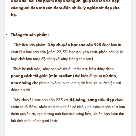
độc đáo. Bởi sản phẩm này không chỉ giúp tôn lên vẻ đẹp
của người đeo mà còn đem đến nhiều ý nghĩa tốt đẹp cho
họ.
Thông tin sản phẩm:
- Chất liệu sản phẩm:
Dây chuyền bạc cao cấp 925
được làm từ
chất liệu bạc cao cấp (gồm 92,5% bạc nguyên chất, phần còn lại là
hợp chất làm tăng độ cứng và sáng bóng cho bạc).
- Thiết kế tinh xảo, sáng tạo với nhiều mẫu mã, kiểu dáng theo
phong cách tối giản (minimalism)
thể hiện được sự
nữ tính,
nhẹ nhàng
cho phái nữ và giúp chị em tự tin hơn khi xuất hiện nơi
đông người.
- Dây chuyền bạc cao cấp 925 với
độ bóng, sáng siêu đẹp
chắc
chắn sẽ tô điểm, nhấn nhá cho chiếc cổ nhỏ xinh trắng ngần của bạn
thêm quyến rũ, tạo gương mặt bạn tươi sáng hẳn, khiến bạn luôn thu
hút ánh nhìn của người khác