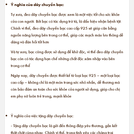
Ý nghĩa của dây chuyền bạc:
Tự xưa, đeo dây chuyền bạc được xem là một việc tốt cho sức khỏe
của con người. Bởi bạc có tác dụng trừ tà, là dấu hiệu nhận bệnh tật.
Chính vì thế, đeo dây chuyền bạc cao cấp 925 sẽ giúp cân bằng
nguồn năng lượng bên trong cơ thể, giúp các mạch máu lưu thông dễ
dàng và đàn hồi tốt hơn
Và tự xưa, bạc cũng được sử dụng để khử độc, vì thế đeo dây chuyền
bạc còn có tác dụng hạn chế những chất độc xâm nhập vào bên
trong cơ thể
Ngày nay, dây chuyền được thiết kế từ loại bạc 925 – một loại bạc
cao cấp – không chỉ là một món trang sức nhỏ nhắn, dễ thương mà
còn bảo đảm an toàn cho sức khỏe của người sử dụng, giúp cho chị
em phụ nữ luôn trẻ trung, mạnh khỏe
Ý nghĩa của việc tặng dây chuyền bạc:
- Tặng dây chuyền bạc là gửi đến thông điệp yêu thương, gắn kết
thặt chặt cùng nhau. Chính vì thế, trong tình yêu các chàng trai