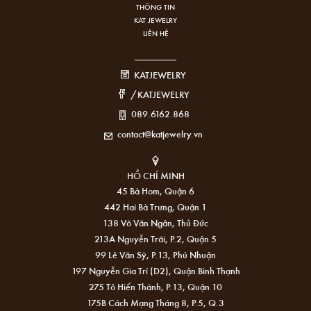
THÔNG TIN
KAT JEWELRY
LIÊN HỆ
KATJEWELRY
/KATJEWELRY
089.6162.868
contact@katjewelry.vn
HỒ CHÍ MINH
45 Bà Hom, Quận 6
442 Hai Bà Trưng, Quận 1
138 Võ Văn Ngân, Thủ Đức
213A Nguyễn Trãi, P.2, Quận 5
99 Lê Văn Sỹ, P.13, Phú Nhuận
197 Nguyễn Gia Trí (D2), Quận Bình Thạnh
275 Tô Hiến Thành, P.13, Quận 10
175B Cách Mạng Tháng 8, P.5, Q.3