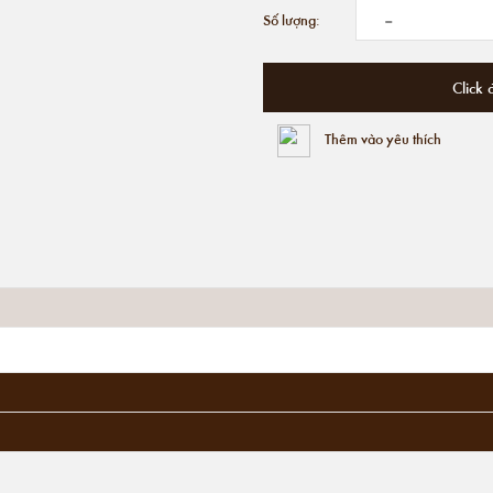
-
Số lượng:
Click 
Thêm vào yêu thích