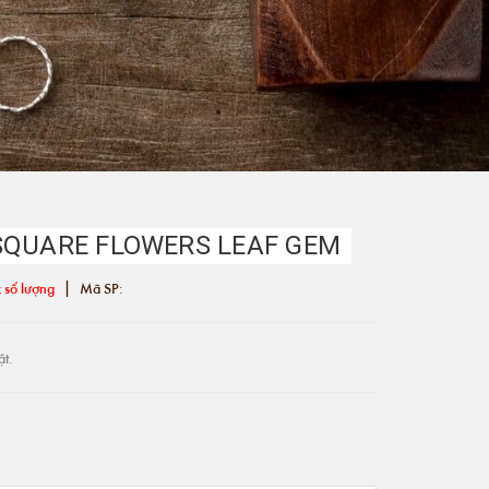
SQUARE FLOWERS LEAF GEM
|
 số lượng
Mã SP:
ật.