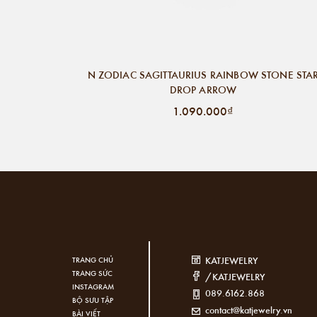
N ZODIAC SAGITTAURIUS RAINBOW STONE STA
DROP ARROW
1.090.000₫
KATJEWELRY
TRANG CHỦ
TRANG SỨC
/KATJEWELRY
INSTAGRAM
089.6162.868
BỘ SƯU TẬP
contact@katjewelry.vn
BÀI VIẾT