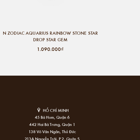
N ZODIAC AQUARIUS RAINBOW STONE STAR
DROP STAR GEM
1.090.000₫
HỒ CHÍ MINH
45 Bà Hom, Quận 6
442 Hai Bà Trưng, Quận 1
138 Võ Văn Ngân, Thủ Đức
213A Nguyễn Trãi, P.2, Quận 5