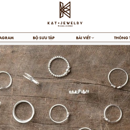
TAGRAM
BỘ SƯU TẬP
BÀI VIẾT
THÔNG 