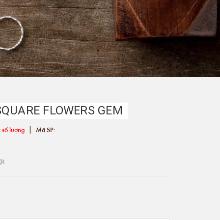
SQUARE FLOWERS GEM
|
 số lượng
Mã SP:
ật.