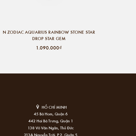
N ZODIAC AQUARIUS RAINBOW STONE STAR
DROP STAR GEM
1.090.000₫
HỒ CHÍ MINH
45 Bà Hom, Quận 6
442 Hai Bà Trưng, Quận 1
138 Võ Văn Ngân, Thủ Đức
213A Nguyễn Trãi, P.2, Quận 5