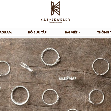
TAGRAM
BỘ SƯU TẬP
BÀI VIẾT
THÔNG 