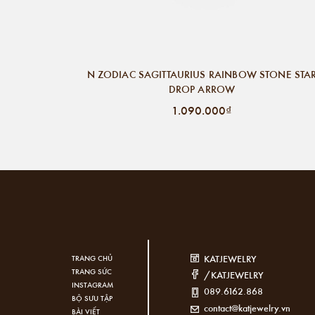
N ZODIAC SAGITTAURIUS RAINBOW STONE STA
DROP ARROW
1.090.000₫
KATJEWELRY
TRANG CHỦ
TRANG SỨC
/KATJEWELRY
INSTAGRAM
089.6162.868
BỘ SƯU TẬP
contact@katjewelry.vn
BÀI VIẾT