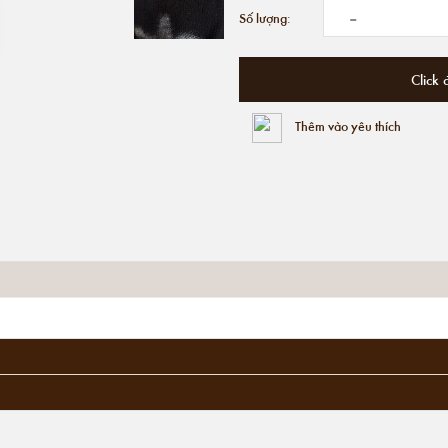
-
Số lượng:
Click 
Thêm vào yêu thích